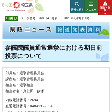
彩の国 埼玉県
緊急・防
情報を探す
メニュー
災
ページ番号：269674
発表日：2025年7月3日14時
参議院議員通常選挙における期日前
投票について
部局名：選挙管理委員会
課所名：選挙管理委員会
担当名：選挙担当
担当者名：真仁田・飯塚
内線電話番号：2694
直通電話番号：048-830-2694
Email：
a2695@pref.saitama.lg.jp