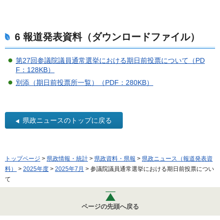
6 報道発表資料（ダウンロードファイル）
第27回参議院議員通常選挙における期日前投票について（PD
F：128KB）
別添（期日前投票所一覧）（PDF：280KB）
県政ニュースのトップに戻る
トップページ
>
県政情報・統計
>
県政資料・県報
>
県政ニュース（報道発表資
料）
>
2025年度
>
2025年7月
> 参議院議員通常選挙における期日前投票につい
て
ページの先頭へ戻る