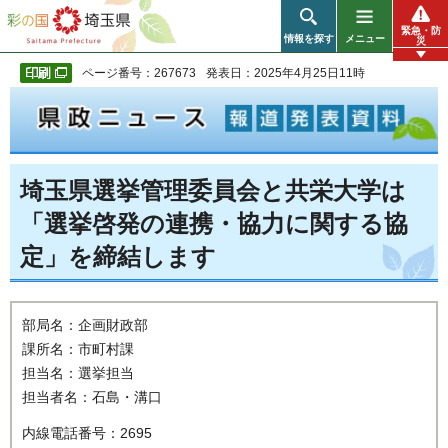
彩の国 埼玉県
緊急・防
情報を探す
メニュー
災
ページ番号：267673
発表日：2025年4月25日11時
埼玉県選挙管理委員会と共栄大学は
「選挙啓発の連携・協力に関する協
定」を締結します
部局名：企画財政部
課所名：市町村課
担当名：選挙担当
担当者名：石島・溝口
内線電話番号：2695