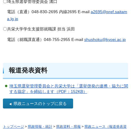
〇埼玉県選挙管理委員会 溝口
電話（直通）048-830-2695 内線2695 E-mail
a2695@pref.saitam
a.lg.jp
〇共栄大学学生支援部就職課 担当 浜田
電話（就職課直通）048-755-2955 E-mail
shushoku@kyoei.ac.jp
報道発表資料
埼玉県選挙管理委員会と共栄大学は「選挙啓発の連携・協力に関
する協定」を締結します（PDF：152KB）
県政ニュースのトップに戻る
トップページ
>
県政情報・統計
>
県政資料・県報
>
県政ニュース（報道発表資