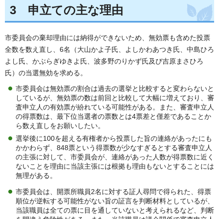
3 申立ての主な理由
市委員会の棄却理由には納得ができないため、無効票も含めた投票
全数を数え直し、6名（大山かよ子氏、よしかわあつき氏、中島ひろ
よし氏、かぶらぎゆきよ氏、波多野のりかず氏及び吉原まさひろ
氏）の当選無効を求める。
市委員会は無効票の割合は過去の選挙と比較すると変わらないと
しているが、無効票の数は前回と比較して大幅に増えており、審
査申立人の有効票が紛れている可能性がある。また、審査申立人
の得票数は、最下位当選者の票数とは4票差と僅差であることか
ら数え直しをお願いしたい。
選挙後に100を超える有権者から投票した旨の連絡があったにも
かかわらず、848票という得票数が少なすぎるとする審査申立人
の主張に対して、市委員会が、連絡があった人数が得票数に近く
ないことを理由に当該主張には根拠も理由もないとすることには
無理がある。
市委員会は、開票所職員2名に対する証人尋問で得られた、得票
順位が逆転する可能性がない旨の証言を判断材料としているが、
当該職員は全ての票に目を通していないと考えられるなど、判断