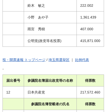
鈴木 敏之
222.002
小野 あや子
1,361.439
雨宮 秀樹
407.000
公明党(政党等名投票)
415,871.000
投・開票速報 トップページ
/
埼玉県選挙区
｜
比例代表
-
届出番号
参議院名簿届出政党等の名称
得票数
12
日本共産党
217,572.460
参議院名簿登載者の氏名
得票数