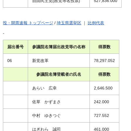
自由民主党(政党等名投票)
527,836.000
投・開票速報 トップページ
/
埼玉県選挙区
｜
比例代表
-
届出番号
参議院名簿届出政党等の名称
得票数
06
新党改革
78,297.052
参議院名簿登載者の氏名
得票数
あらい 広幸
2,646.500
佐草 かずまさ
242.000
中村 ゆきつぐ
727.552
はぎわら 誠司
461.000