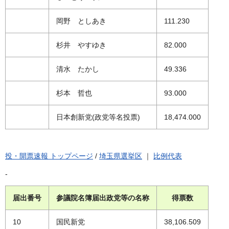
岡野 としあき
111.230
杉井 やすゆき
82.000
清水 たかし
49.336
杉本 哲也
93.000
日本創新党(政党等名投票)
18,474.000
投・開票速報 トップページ
/
埼玉県選挙区
｜
比例代表
-
届出番号
参議院名簿届出政党等の名称
得票数
10
国民新党
38,106.509