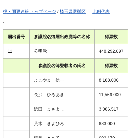
投・開票速報 トップページ
/
埼玉県選挙区
｜
比例代表
-
届出番号
参議院名簿届出政党等の名称
得票数
11
公明党
448,292.897
参議院名簿登載者の氏名
得票数
よこやま 信一
8,188.000
長沢 ひろあき
11,566.000
浜田 まさよし
3,986.517
荒木 きよひろ
883.000