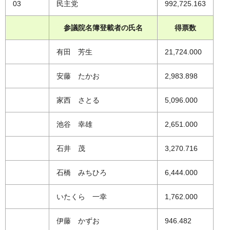
03
民主党
992,725.163
参議院名簿登載者の氏名
得票数
有田 芳生
21,724.000
安藤 たかお
2,983.898
家西 さとる
5,096.000
池谷 幸雄
2,651.000
石井 茂
3,270.716
石橋 みちひろ
6,444.000
いたくら 一幸
1,762.000
伊藤 かずお
946.482