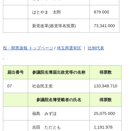
はとやま 太郎
879.000
新党改革(政党等名投票)
73,341.000
投・開票速報 トップページ
/
埼玉県選挙区
｜
比例代表
-
届出番号
参議院名簿届出政党等の名称
得票数
07
社会民主党
133,948.710
参議院名簿登載者の氏名
得票数
福島 みずほ
25,075.000
吉田 ただとも
1,191.978