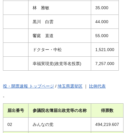
林 雅敏
35.000
黒川 白雲
44.000
饗庭 直道
55.000
ドクター・中松
1,521.000
幸福実現党(政党等名投票)
7,257.000
投・開票速報 トップページ
/
埼玉県選挙区
｜
比例代表
-
届出番号
参議院名簿届出政党等の名称
得票数
02
みんなの党
494,219.607