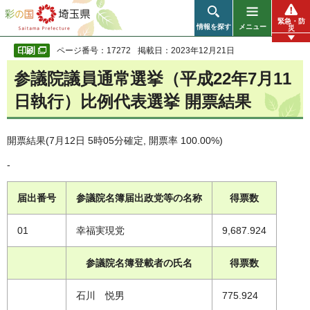
彩の国 埼玉県
緊急・防
情報を探す
メニュー
災
ページ番号：17272
掲載日：2023年12月21日
参議院議員通常選挙（平成22年7月11
日執行）比例代表選挙 開票結果
開票結果(7月12日 5時05分確定, 開票率 100.00%)
-
届出番号
参議院名簿届出政党等の名称
得票数
01
幸福実現党
9,687.924
参議院名簿登載者の氏名
得票数
石川 悦男
775.924