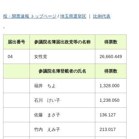
投・開票速報 トップページ
/
埼玉県選挙区
｜
比例代表
-
届出番号
参議院名簿届出政党等の名称
得票数
04
女性党
26,660.449
参議院名簿登載者の氏名
得票数
福井 ちよ
1,328.000
石川 けい子
1,238.050
佐藤 まさ子
136.127
竹内 えみ子
213.017