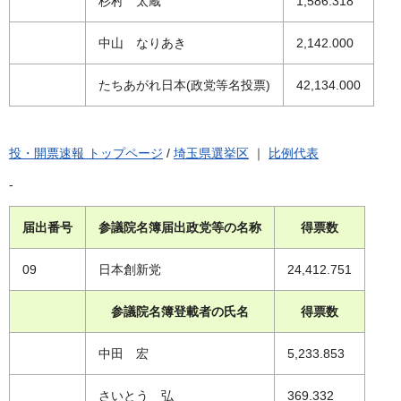
杉村 太蔵
1,586.318
中山 なりあき
2,142.000
たちあがれ日本(政党等名投票)
42,134.000
投・開票速報 トップページ
/
埼玉県選挙区
｜
比例代表
-
届出番号
参議院名簿届出政党等の名称
得票数
09
日本創新党
24,412.751
参議院名簿登載者の氏名
得票数
中田 宏
5,233.853
さいとう 弘
369.332