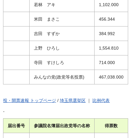
若林 アキ
1,102.000
米田 まさこ
456.344
吉田 すずか
384.992
上野 ひろし
1,554.810
寺田 すけしろ
714.000
みんなの党(政党等名投票)
467,038.000
投・開票速報 トップページ
/
埼玉県選挙区
｜
比例代表
-
届出番号
参議院名簿届出政党等の名称
得票数