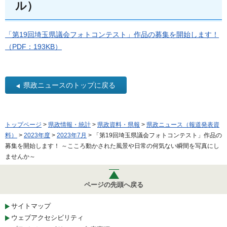
ル）
「第19回埼玉県議会フォトコンテスト」作品の募集を開始します！
（PDF：193KB）
県政ニュースのトップに戻る
トップページ
>
県政情報・統計
>
県政資料・県報
>
県政ニュース（報道発表資
料）
>
2023年度
>
2023年7月
> 「第19回埼玉県議会フォトコンテスト」作品の
募集を開始します！ ～こころ動かされた風景や日常の何気ない瞬間を写真にし
ませんか～
ページの先頭へ戻る
サイトマップ
ウェブアクセシビリティ