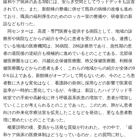
緩和ケア病床のある3階には、安らぎ空間としてウッドデッキも設置
されていた。また、新館棟の整備に併せて既存の病棟の改修も進め
ており、職員の福利厚生のためのロッカー室の整備や、研修室の新
設なども行った。
同センターは、高度・専門医療を提供する病院として、地域の診
療所や病院などからの紹介を中心に患者を受け入れている。連携し
ている地域の医療機関は、36病院、286診療所であり、急性期の患
者の退院後の逆紹介も積極的に進めているとのことである。北部保
健医療圏をはじめ、川越比企保健医療圏、秩父保健医療圏、利根保
健医療圏などからの患者も多く、これらの地域からの紹介が全体の9
0％以上である。新館棟がオープンして間もないため、今のところ患
者数に大きな変化はなく、看護師の前倒し採用などの影響で医業収
益率が一時的に悪化しているが、今後は、新設したハイブリッド手
術室での手術や高齢化に伴う呼吸器系疾患の増加で、患者が増加し
ていくことが考えられるとのことであった。このため、肺がん患者
向けの外来化学療法室を拡充したことなどを発信し、更なる患者数
増に努めたいとのことであった。
概要説明の後、委員から活発な質疑が行われた。その中で、「緩
和ケア病床の医療体制はどうなっているのか」との質問に対し、