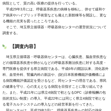
病院として、質の高い医療の提供を行っている。
平成29年3月には、呼吸器系疾患の病棟を移転し、併せて緩和ケ
ア病床やハイブリッド手術室なども備えた新館棟等を開設し、更な
る機能の充実を図ったところである。
そこで、埼玉県立循環器・呼吸器病センターの運営状況について
調査する。
【調査内容】
埼玉県立循環器・呼吸器病センターは、心臓疾患、脳血管疾患な
どの循環器系疾患や肺がんなどの呼吸器系難治疾患に対する高度・
専門医療を提供する県立病院である。平成6年の開設以来、消化器外
科、血管外科、腎臓内科の新設や、(財)日本医療機能評価機構によ
る病院機能評価認定を受けるなど、同センターの理念である、県民
の健康を守り、心の支えとなる病院を目指すことに取り組んでき
た。また、平成21年には県立4病院で初となるDPC（診療報酬の包
括的支払い制度）の導入、平成22年には同じく県立4病院で初とな
る電子カルテシステムの導入などの経営革新を行ってきた。
同センターは、平成29年3月に、呼吸器系疾患への対応の強化