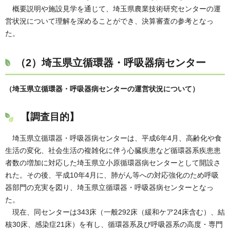
概要説明や施設見学を通じて、埼玉県農業技術研究センターの運
営状況について理解を深めることができ、決算審査の参考となっ
た。
（2）
埼玉県立循環器・呼吸器病センター
（埼玉県立循環器・呼吸器病センターの運営状況について）
【調査目的】
埼玉県立循環器・呼吸器病センターは、平成6年4月、高齢化や食
生活の変化、社会生活の複雑化に伴う心臓疾患など循環器系疾患患
者数の増加に対応した埼玉県立小原循環器病センターとして開設さ
れた。その後、平成10年4月に、肺がん等への対応強化のため呼吸
器部門の充実を図り、埼玉県立循環器・呼吸器病センターとなっ
た。
現在、同センターは343床（一般292床（緩和ケア24床含む）、結
核30床、感染症21床）を有し、循環器系及び呼吸器系の高度・専門