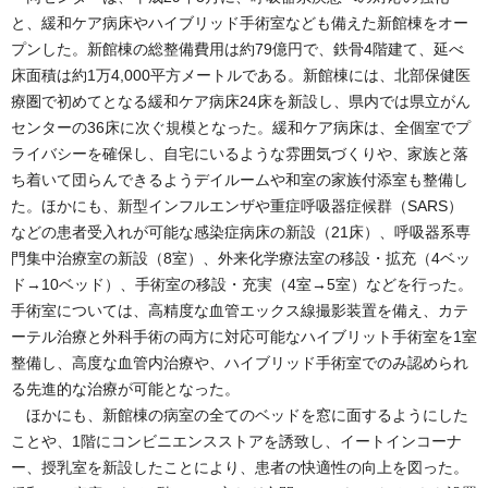
と、緩和ケア病床やハイブリッド手術室なども備えた新館棟をオー
プンした。新館棟の総整備費用は約79億円で、鉄骨4階建て、延べ
床面積は約1万4,000平方メートルである。新館棟には、北部保健医
療圏で初めてとなる緩和ケア病床24床を新設し、県内では県立がん
センターの36床に次ぐ規模となった。緩和ケア病床は、全個室でプ
ライバシーを確保し、自宅にいるような雰囲気づくりや、家族と落
ち着いて団らんできるようデイルームや和室の家族付添室も整備し
た。ほかにも、新型インフルエンザや重症呼吸器症候群（SARS）
などの患者受入れが可能な感染症病床の新設（21床）、呼吸器系専
門集中治療室の新設（8室）、外来化学療法室の移設・拡充（4ベッ
ド→10ベッド）、手術室の移設・充実（4室→5室）などを行った。
手術室については、高精度な血管エックス線撮影装置を備え、カテ
ーテル治療と外科手術の両方に対応可能なハイブリット手術室を1室
整備し、高度な血管内治療や、ハイブリッド手術室でのみ認められ
る先進的な治療が可能となった。
ほかにも、新館棟の病室の全てのベッドを窓に面するようにした
ことや、1階にコンビニエンスストアを誘致し、イートインコーナ
ー、授乳室を新設したことにより、患者の快適性の向上を図った。