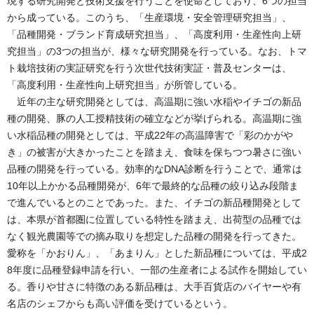
現する研究開発と技術支援を行うことを使命としており、6つの担当
から成っている。このうち、「生産環境・安全管理研究担当」、
「品種開発・ブランド育成研究担当」、「高度利用・生産性向上研
究担当」の3つの担当が、様々な研究開発を行っている。なお、トマ
ト栽培技術の実証研究を行う次世代技術実証・普及センターは、
「高度利用・生産性向上研究担当」が所管している。
近年の主な研究開発としては、高温期に強い水稲やイチゴの新品
種の開発、豚の人工授精技術の確立などが挙げられる。高温期に強
い水稲品種の開発としては、平成22年の高温障害で「彩のかがや
き」の被害が大きかったことを踏まえ、食味を保ちつつ暑さに強い
品種の開発を行っている。効率的なDNA診断を行うことで、通常は
10年以上かかる品種開発が、6年で最終的な品種の絞り込み段階ま
で進んでいるとのことであった。また、イチゴの新品種開発として
は、本県が首都圏に位置している特性を踏まえ、出荷型の品種では
なく観光農園等での摘み取りを想定した品種の開発を行ってきた。
愛称を「かおりん」、「あまりん」とした新品種については、平成2
8年度に品種登録申請を行い、一部の生産者による試作を開始してい
る。香りや甘さに特徴のある新品種は、大手百貨店のバイヤーや有
名店のシェフからも高い評価を受けているという。