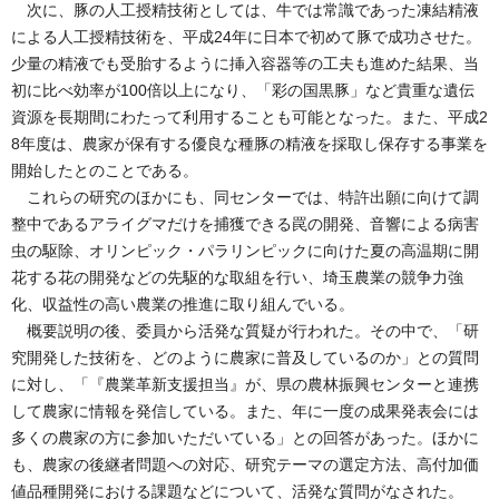
次に、豚の人工授精技術としては、牛では常識であった凍結精液
による人工授精技術を、平成24年に日本で初めて豚で成功させた。
少量の精液でも受胎するように挿入容器等の工夫も進めた結果、当
初に比べ効率が100倍以上になり、「彩の国黒豚」など貴重な遺伝
資源を長期間にわたって利用することも可能となった。また、平成2
8年度は、農家が保有する優良な種豚の精液を採取し保存する事業を
開始したとのことである。
これらの研究のほかにも、同センターでは、特許出願に向けて調
整中であるアライグマだけを捕獲できる罠の開発、音響による病害
虫の駆除、オリンピック・パラリンピックに向けた夏の高温期に開
花する花の開発などの先駆的な取組を行い、埼玉農業の競争力強
化、収益性の高い農業の推進に取り組んでいる。
概要説明の後、委員から活発な質疑が行われた。その中で、「研
究開発した技術を、どのように農家に普及しているのか」との質問
に対し、「『農業革新支援担当』が、県の農林振興センターと連携
して農家に情報を発信している。また、年に一度の成果発表会には
多くの農家の方に参加いただいている」との回答があった。ほかに
も、農家の後継者問題への対応、研究テーマの選定方法、高付加価
値品種開発における課題などについて、活発な質問がなされた。