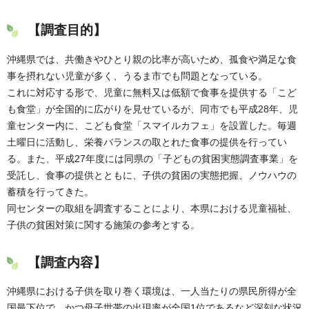
【調査目的】
沖縄県では、共働きやひとり親の比率が高いため、孤食や満足な食
事を摂れない児童が多く、うるま市でも問題となっている。
これに対応する形で、児童に無料又は低額で食事を提供する「こど
も食堂」が全国的に広がりを見せているが、同市でも平成28年、児
童センター内に、こども食堂「スマイルカフェ」を設置した。毎週
土曜日に活動し、栄養バランスの取とれた食事の提供を行ってい
る。また、平成27年度には同県の「子どもの貧困実態調査事業」を
受託し、食事の提供とともに、子供の貧困の実態把握、ノウハウの
蓄積を行ってきた。
同センターの取組を調査することにより、本県における児童福祉、
子供の貧困対策に関する施策の参考とする。
【調査内容】
沖縄県における子供を取り巻く環境は、一人当たりの県民所得が全
国最下位で、かつ母子世帯の出現率が全国1位であるなど深刻な状況