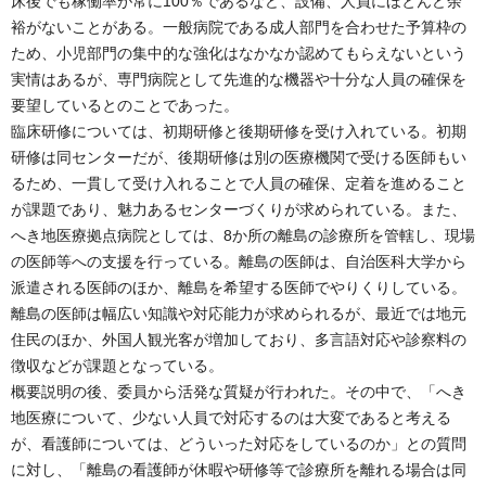
床後でも稼働率が常に100％であるなど、設備、人員にほとんど余
裕がないことがある。一般病院である成人部門を合わせた予算枠の
ため、小児部門の集中的な強化はなかなか認めてもらえないという
実情はあるが、専門病院として先進的な機器や十分な人員の確保を
要望しているとのことであった。
臨床研修については、初期研修と後期研修を受け入れている。初期
研修は同センターだが、後期研修は別の医療機関で受ける医師もい
るため、一貫して受け入れることで人員の確保、定着を進めること
が課題であり、魅力あるセンターづくりが求められている。また、
へき地医療拠点病院としては、8か所の離島の診療所を管轄し、現場
の医師等への支援を行っている。離島の医師は、自治医科大学から
派遣される医師のほか、離島を希望する医師でやりくりしている。
離島の医師は幅広い知識や対応能力が求められるが、最近では地元
住民のほか、外国人観光客が増加しており、多言語対応や診察料の
徴収などが課題となっている。
概要説明の後、委員から活発な質疑が行われた。その中で、「へき
地医療について、少ない人員で対応するのは大変であると考える
が、看護師については、どういった対応をしているのか」との質問
に対し、「離島の看護師が休暇や研修等で診療所を離れる場合は同