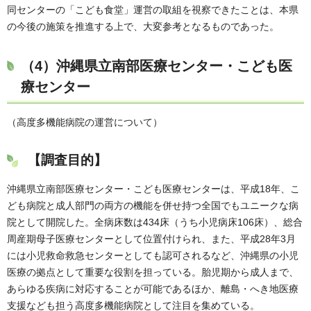
同センターの「こども食堂」運営の取組を視察できたことは、本県
の今後の施策を推進する上で、大変参考となるものであった。
（4）
沖縄県立南部医療センター・こども医
療センター
（高度多機能病院の運営について）
【調査目的】
沖縄県立南部医療センター・こども医療センターは、平成18年、こ
ども病院と成人部門の両方の機能を併せ持つ全国でもユニークな病
院として開院した。全病床数は434床（うち小児病床106床）、総合
周産期母子医療センターとして位置付けられ、また、平成28年3月
には小児救命救急センターとしても認可されるなど、沖縄県の小児
医療の拠点として重要な役割を担っている。胎児期から成人まで、
あらゆる疾病に対応することが可能であるほか、離島・へき地医療
支援なども担う高度多機能病院として注目を集めている。