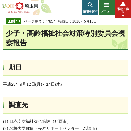
彩の国 埼玉県
緊急・防
情報を探す
メニュー
災
ページ番号：77857
掲載日：2026年5月18日
少子・高齢福祉社会対策
特別
委員会視
察報告
期日
平成28年9月12日(月)～14日(水)
調査先
(1) 日赤安謝福祉複合施設（那覇市）
(2) 名桜大学健康・長寿サポートセンター（名護市）