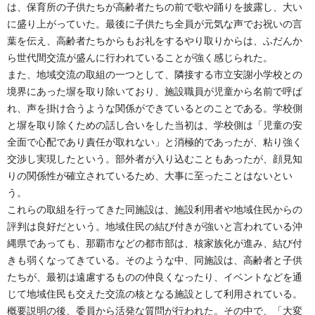
は、保育所の子供たちが高齢者たちの前で歌や踊りを披露し、大い
に盛り上がっていた。最後に子供たち全員が元気な声でお祝いの言
葉を伝え、高齢者たちからもお礼をするやり取りからは、ふだんか
ら世代間交流が盛んに行われていることが強く感じられた。
また、地域交流の取組の一つとして、隣接する市立安謝小学校との
境界にあった塀を取り除いており、施設職員が児童から名前で呼ば
れ、声を掛け合うような関係ができているとのことである。学校側
と塀を取り除くための話し合いをした当初は、学校側は「児童の安
全面で心配であり責任が取れない」と消極的であったが、粘り強く
交渉し実現したという。部外者が入り込むこともあったが、顔見知
りの関係性が確立されているため、大事に至ったことはないとい
う。
これらの取組を行ってきた同施設は、施設利用者や地域住民からの
評判は良好だという。地域住民の結び付きが強いと言われている沖
縄県であっても、那覇市などの都市部は、核家族化が進み、結び付
きも弱くなってきている。そのような中、同施設は、高齢者と子供
たちが、最初は遠慮するものの仲良くなったり、イベントなどを通
じて地域住民も交えた交流の核となる施設として利用されている。
概要説明の後、委員から活発な質問が行われた。その中で、「大変