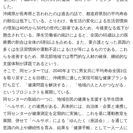
した。
沖縄県が長寿県と言われたのは過去の話で、都道府県別の平均寿命
の順位は低下している。とりわけ、食生活の変化による生活習慣病
の増加は40代から50代の世代に顕著であるため、今後更なる低下が
懸念されている。厚生労働省の統計によると、全国の65歳以上の医
療費の割合は全体の5割以上を占める。また、要介護となった原因の
多くは生活習慣病や運動不足によるけが等によるものである。これ
らを改善するため、県北部地域では専門的な人材の確保、継続的な
支援体制が課題であるという。
そこで、同センターでは、2040年までに男女共に平均寿命全国1位
を取り戻すことを目標に、沖縄県に適した実現可能な健康プランを
打ち立て、「健康問題を解決する」、「地域の人と人がつながる」
というプロジェクトを展開している。
同センターの取組の一つに、地域住民の健康を支援する学生団体
「ヘルサポ」との連携がある。具体的には、自治体・企業と連携し
て同センターが健康測定を定期的に実施し、これを基に運動教室を
展開、併せて「ヘルサポ」による「ゆんたく（座談会）」を通じて
意識の向上や継続性を育み、結果を「健康手帳」として一人一人に