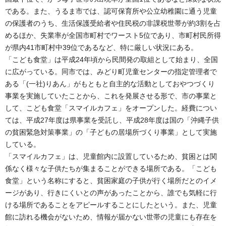
である。また、うるま市では、認可保育所や公立幼稚園に通う児童
の保護者のうち、生活保護受給者や住民税の非課税世帯が約3割を占
めるほか、失業率が全国市町村でワースト5位であり、市町村民所得
が県内41市町村中39位であるなど、特に厳しい状況にある。
「こども食堂」は平成24年頃から民間発の取組として始まり、全国
に広がっている。同市では、みどり町児童センターの指定管理者で
ある「(一社)りあん」がもともと自主的な活動としておやつづくり
事業を実施していたことから、これを発展させる形で、市の事業と
して、こども食堂「スマイルカフェ」をオープンした。経費につい
ては、平成27年度は県事業を受託し、平成28年度は国の「沖縄子供
の貧困緊急対策事業」の「子どもの居場所づくり事業」として実施
している。
「スマイルカフェ」は、児童館内に設置しているため、貧困とは関
係なく様々な子供たちが集まることができる場所である。「こども
食堂」という名称にすると、貧困家庭の子供が行く場所だとのイメ
ージがあり、行きにくいとの声があったことから、誰でも気軽に行
ける場所であることをアピールすることにしたという。また、児童
館に訪れる機会がないため、情報が届かない世帯の児童にも存在を