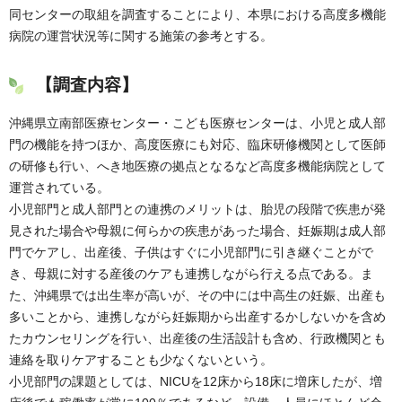
同センターの取組を調査することにより、本県における高度多機能
病院の運営状況等に関する施策の参考とする。
【調査内容】
沖縄県立南部医療センター・こども医療センターは、小児と成人部
門の機能を持つほか、高度医療にも対応、臨床研修機関として医師
の研修も行い、へき地医療の拠点となるなど高度多機能病院として
運営されている。
小児部門と成人部門との連携のメリットは、胎児の段階で疾患が発
見された場合や母親に何らかの疾患があった場合、妊娠期は成人部
門でケアし、出産後、子供はすぐに小児部門に引き継ぐことがで
き、母親に対する産後のケアも連携しながら行える点である。ま
た、沖縄県では出生率が高いが、その中には中高生の妊娠、出産も
多いことから、連携しながら妊娠期から出産するかしないかを含め
たカウンセリングを行い、出産後の生活設計も含め、行政機関とも
連絡を取りケアすることも少なくないという。
小児部門の課題としては、NICUを12床から18床に増床したが、増