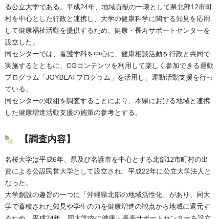
る公立大学である。平成24年、地域貢献の一環として県北部12市町
村を中心とした行政と連携し、大学の健康科学に関する知見を応用
して健康福祉活動を提供するため、健康・長寿サポートセンターを
設立した。
同センターでは、看護学科を中心に、健康相談活動を行政と共同で
実施するとともに、CGコンテンツを利用して楽しく参加できる運動
プログラム「JOYBEATプログラム」を活用し、運動活動支援を行っ
ている。
同センターの取組を調査することにより、本県における地域と連携
した健康増進活動支援の施策の参考とする。
【調査内容】
名桜大学は平成6年、県及び名護市を中心とする北部12市町村の出
資による公設民営大学として設立され、平成22年に公立大学法人と
なった。
大学創設の趣旨の一つに「沖縄県北部の地域活性化」があり、同大
学で蓄積された知見や学生の力を健康増進の観点から地域に還元す
るため、平成24年、同大学内に健康・長寿サポートセンターを設立