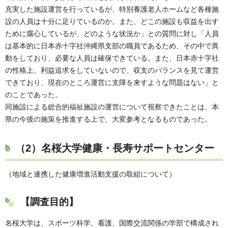
充実した施設運営を行っているが、特別養護老人ホームなど各種施
設の人員は十分に足りているのか。また、どこの施設も収益を出す
ために腐心しているが、どのような状況か」との質問に対し「人員
は基本的に日本赤十字社沖縄県支部の職員であるため、その中で異
動をしており、必要な人員は確保できている。また、日本赤十字社
の性格上、利益追求をしていないので、収支のバランスを見て運営
できており、現在のところ運営に支障を来すような問題はない」と
のことであった。
同施設による総合的福祉施設の運営について視察できたことは、本
県の今後の施策を推進する上で、大変参考となるものであった。
（2）
名桜大学健康・長寿サポートセンター
（地域と連携した健康増進活動支援の取組について）
【調査目的】
名桜大学は、スポーツ科学、看護、国際交流関係の学部で構成され