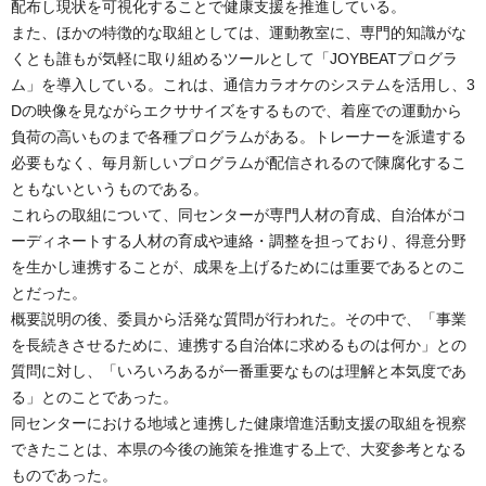
配布し現状を可視化することで健康支援を推進している。
また、ほかの特徴的な取組としては、運動教室に、専門的知識がな
くとも誰もが気軽に取り組めるツールとして「JOYBEATプログラ
ム」を導入している。これは、通信カラオケのシステムを活用し、3
Dの映像を見ながらエクササイズをするもので、着座での運動から
負荷の高いものまで各種プログラムがある。トレーナーを派遣する
必要もなく、毎月新しいプログラムが配信されるので陳腐化するこ
ともないというものである。
これらの取組について、同センターが専門人材の育成、自治体がコ
ーディネートする人材の育成や連絡・調整を担っており、得意分野
を生かし連携することが、成果を上げるためには重要であるとのこ
とだった。
概要説明の後、委員から活発な質問が行われた。その中で、「事業
を長続きさせるために、連携する自治体に求めるものは何か」との
質問に対し、「いろいろあるが一番重要なものは理解と本気度であ
る」とのことであった。
同センターにおける地域と連携した健康増進活動支援の取組を視察
できたことは、本県の今後の施策を推進する上で、大変参考となる
ものであった。