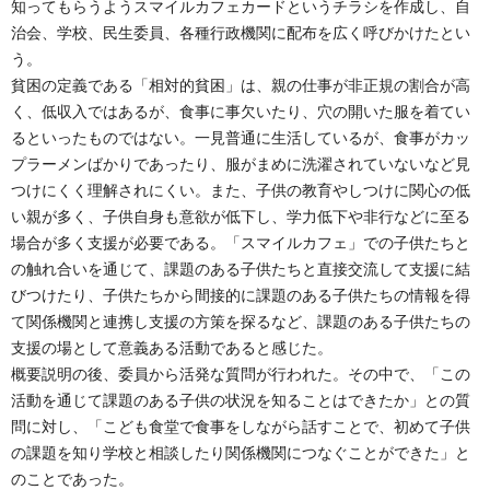
知ってもらうようスマイルカフェカードというチラシを作成し、自
治会、学校、民生委員、各種行政機関に配布を広く呼びかけたとい
う。
貧困の定義である「相対的貧困」は、親の仕事が非正規の割合が高
く、低収入ではあるが、食事に事欠いたり、穴の開いた服を着てい
るといったものではない。一見普通に生活しているが、食事がカッ
プラーメンばかりであったり、服がまめに洗濯されていないなど見
つけにくく理解されにくい。また、子供の教育やしつけに関心の低
い親が多く、子供自身も意欲が低下し、学力低下や非行などに至る
場合が多く支援が必要である。「スマイルカフェ」での子供たちと
の触れ合いを通じて、課題のある子供たちと直接交流して支援に結
びつけたり、子供たちから間接的に課題のある子供たちの情報を得
て関係機関と連携し支援の方策を探るなど、課題のある子供たちの
支援の場として意義ある活動であると感じた。
概要説明の後、委員から活発な質問が行われた。その中で、「この
活動を通じて課題のある子供の状況を知ることはできたか」との質
問に対し、「こども食堂で食事をしながら話すことで、初めて子供
の課題を知り学校と相談したり関係機関につなぐことができた」と
のことであった。