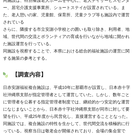
同施設は、特別養護老人ホームを中心に、老人デイサービスセンタ
ー、居宅介護支援事業所、ショートステイが設置されている。ま
た、老人憩いの家、児童館、保育所、児童クラブ等も施設内で運営
されている
さらに、隣接する市立安謝小学校との囲いも取り除き、利用者、地
域、世代間の交流とボランティアの育成を行いながら地域に開かれ
た施設運営を行っている。
同施設を視察することで、本県における総合的福祉施設の運営に関
する施策の参考とする。
【調査内容】
日赤安謝福祉複合施設は、平成10年に那覇市が設置し、日本赤十字
社沖縄県支部が指定管理者として運営していた。しかし、数年ごと
に管理者を公募する指定管理者制度では、継続的かつ安定的な運営
になじまないことから、日本赤十字社沖縄県支部が同市に対して要
望を行い、平成25年度から民営化し、直接運営することとなった。
同施設では、複合施設の特性を生かして、世代間交流を積極的に行
っている。視察当日は敬老会が開催されており、会場の集会室で