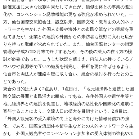
開催支援に大きな役割を果たしてきたが、類似団体との事業の差別
化や、コンベンション誘致機能の更なる強化が求められていた。一
方、仙台国際交流協会は、設立以来、国際文化・教育面の人的ネッ
トワークを生かした外国人支援や海外との市民交流などの実績を重
ねてきたが、企業との連携や外国からの来訪者も視野に入れた広が
りを持った取組が求められていた。また、仙台国際センターの指定
管理が平成27年3月末で終了するため、その後の法人の在り方の検
討が必要であった。こうした状況を踏まえ、両法人の持っているノ
ウハウや資源等で互いの短所を補完し、長所を更に伸ばせるよう、
仙台市と両法人が連絡を密に取り合い、統合の検討を行ったとのこ
とであった。
統合の目的は大きく2点あり、1点目は、「地元経済界と連携した国
際交流の展開と市民活力の醸成」である。在住外国人や留学生等と
地元経済界との連携を促進し、地域経済の活性化や国際化の進展に
寄与することにより、交流人口の拡大を目指すという。2点目は、
「外国人観光客の受入環境の向上と海外に向けた情報発信力の強
化」である。国際交流団体や留学生などとの人的ネットワークを生
かし、外国人観光客やコンベンション参加者の受入体制の強化やホ