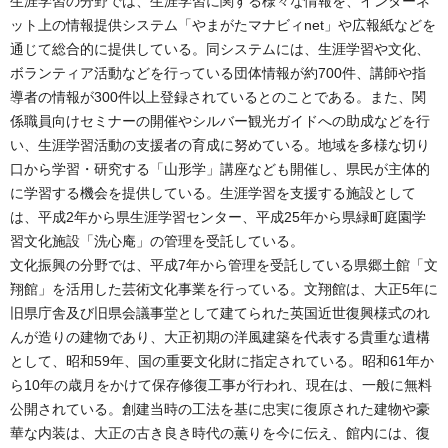
生涯学習の分野では、生涯学習に関する様々な情報を、インターネ
ット上の情報提供システム「やまがたマナビィnet」や広報紙などを
通じて総合的に提供している。同システムには、生涯学習や文化、
ボランティア活動などを行っている団体情報が約700件、講師や指
導者の情報が300件以上登録されているとのことである。また、関
係職員向けセミナーの開催やシルバー観光ガイドへの助成などを行
い、生涯学習活動の支援者の育成に努めている。地域を多様な切り
口から学習・研究する「山形学」講座なども開催し、県民が主体的
に学習する機会を提供している。生涯学習を支援する施設として
は、平成2年から県生涯学習センター、平成25年から県緑町庭園学
習文化施設「洗心庵」の管理を受託している。
文化振興の分野では、平成7年から管理を受託している県郷土館「文
翔館」を活用した芸術文化事業を行っている。文翔館は、大正5年に
旧県庁舎及び旧県会議事堂として建てられた英国近世復興様式のれ
んが造りの建物であり、大正初期の洋風建築を代表する貴重な遺構
として、昭和59年、国の重要文化財に指定されている。昭和61年か
ら10年の歳月をかけて保存修復工事が行われ、現在は、一般に無料
公開されている。創建当時の工法を基に忠実に復原された建物や豪
華な内装は、大正の古き良き時代の薫りを今に伝え、館内には、復