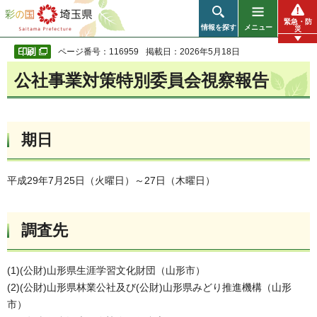
彩の国 埼玉県
緊急・防
情報を探す
メニュー
災
ページ番号：116959
掲載日：2026年5月18日
公社事業対策
特別
委員会視察報告
期日
平成29年7月25日（火曜日）～27日（木曜日）
調査先
(1)(公財)山形県生涯学習文化財団（山形市）
(2)(公財)山形県林業公社及び(公財)山形県みどり推進機構（山形
市）