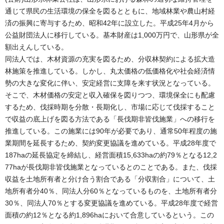
通じて県民の生活環境の保全を図るとともに、地域林業や農山村経
済の振興に寄与するため、昭和42年に設立した。平成25年4月から
公益財団法人に移行している。基本財産は1,000万円で、山形県が全
額出えんしている。
同法人では、木材資源の充実を図るため、分収林契約による拡大造
林施策を推進している。しかし、丸太価格の低価格化や社会経済情
勢の大きな変化に伴い、安定経営に支障を来す状況となっている。
そこで、木材価格の安定と収入確保を図りつつ、環境保全にも配慮
するため、伐採時期を分散・長期化し、市場に応じて伐採すること
で収益の底上げを図る方法である「長伐期非皆伐施業」への移行を
推進している。この施業には90年が必要であり、通常50年程度の施
業期間を延長するため、契約変更協議を進めている。平成28年度で
187haの延長協定を締結し、経営面積15,633haの約79％となる12,2
77haが長伐期非皆伐施業となっているとのことである。また、伐採
収益を土地所有者と分け合う割合である「分収割合」について、土
地所有者分40％、同法人分60％となっているものを、土地所有者分
30％、同法人70％とする変更協議を進めている。平成28年度で経営
面積の約12％となる約1,896haにおいて合意しているという。この