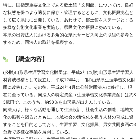
特に、国指定重要文化財である郷土館「文翔館」については、良好
な状態を保つよう適切に保存・管理するとともに、文化振興拠点と
して広く県民に公開している。あわせて、郷土館をステージとする
多様な芸術文化事業を実施し、県民文化の振興に努めている。
本県の出資法人における多角的な県民サービス向上の取組の参考と
するため、同法人の取組を視察する。
【調査内容】
(公財)山形県生涯学習文化財団は、平成2年に(財)山形県生涯学習人
材育成機構として設立し、平成12年4月、(財)山形県生涯学習文化財
団に改称した。その後、平成24年4月に公益財団法人に移行し、現
在に至っている。同法人の特定資産（生涯学習文化事業資産）は約3
3億円で、このうち、約98％を山形県が出えんしている。
同法人は、様々な活動を通して生涯設計、社会生活の創造、地域文
化の振興を図るとともに、地域社会の活性化を担う人材の育成に資
することを目的としており、生涯学習、文化振興、男女共同参画の3
分野で多様な事業を展開している。