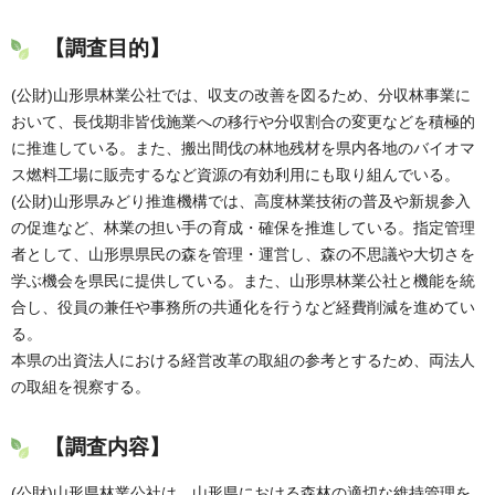
【調査目的】
(公財)山形県林業公社では、収支の改善を図るため、分収林事業に
おいて、長伐期非皆伐施業への移行や分収割合の変更などを積極的
に推進している。また、搬出間伐の林地残材を県内各地のバイオマ
ス燃料工場に販売するなど資源の有効利用にも取り組んでいる。
(公財)山形県みどり推進機構では、高度林業技術の普及や新規参入
の促進など、林業の担い手の育成・確保を推進している。指定管理
者として、山形県県民の森を管理・運営し、森の不思議や大切さを
学ぶ機会を県民に提供している。また、山形県林業公社と機能を統
合し、役員の兼任や事務所の共通化を行うなど経費削減を進めてい
る。
本県の出資法人における経営改革の取組の参考とするため、両法人
の取組を視察する。
【調査内容】
(公財)山形県林業公社は、山形県における森林の適切な維持管理を