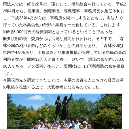
両法人では、経営改革の一環として、機能統合を行っている。平成2
2年4月から、理事長、副理事長、専務理事、事務局長を兼任体制と
し、平成23年4月からは、事務所を同一にするとともに、両法人で
行っていた林業労働力分野の業務を一元化している。これにより、
約6億3,000万円の経費削減となっているということであった。
概要説明の後、委員からは活発な質問が行われた。その中で、「森
林公園の利用者数はどのくらいか」との質問があり、「森林公園は
県内で4か所あり、山形県みどり推進機構が管理している県民の森の
利用者数が年間約12万人と最も多く、次いで、源流の森が約8万3,0
00人である」との回答があった。質問後は、山形県県民の森を視察
した。
今回視察先を調査できたことは、本県の出資法人における経営改革
の取組を推進する上で、大変参考となるものであった。