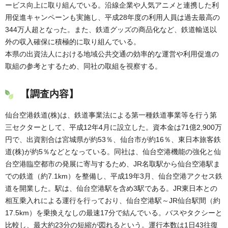
ービス向上に取り組んでいる。沿線企業や人気アニメと連携した利
用促進キャンペーンも実施し、平成28年度の利用人員は過去最高の
344万人超となった。また、鉄道グッズの商品化など、鉄道輸送以
外の収入確保に積極的に取り組んでいる。
本県の出資法人における地域公共交通の効率的な運営や利用促進の
取組の参考とするため、同社の取組を視察する。
【調査内容】
仙台空港鉄道(株)は、鉄道事業法による第一種鉄道事業等を行う第
三セクターとして、平成12年4月に設立した。資本金は71億2,900万
円で、出資割合は宮城県が約53％、仙台市が約16％、東日本旅客鉄
道(株)が約5％などとなっている。同社は、仙台空港機能の強化と仙
台空港臨空都市の発展に寄与するため、JR名取駅から仙台空港駅ま
での鉄道（約7.1km）を整備し、平成19年3月、仙台空港アクセス鉄
道を開業した。駅は、仙台空港駅を含め3駅である。JR東日本との
相互乗入れによる運行を行っており、仙台空港駅～JR仙台駅間（約
17.5km）を乗換えなしの最速17分で結んでいる。バスやタクシーと
比較し、最大約23分の短縮が図れるという。運行本数は1日43往復