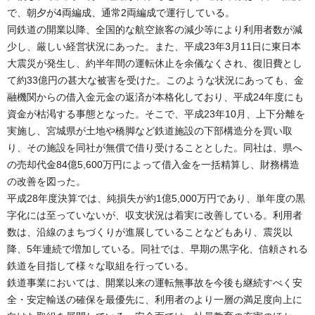
で、朝夕が4両編成、通常2両編成で運行している。
同鉄道の開業以降、全国的な航空旅客の減少等により利用者数が減
少し、厳しい経営状況にあった。また、平成23年3月11日に東日本
大震災が発生し、約半年間の運転休止を余儀なくされ、復旧費とし
て約33億円の甚大な被害を受けた。このような状況にあっても、金
融機関からの借入金元金の返済が本格化しており、平成24年度にも
資金が枯渇する事態となった。そこで、平成23年10月、上下分離を
実施し、宮城県が土地や橋脚など鉄道施設の下部構造分を買い取
り、その施設を同社が無償で借り受けることとした。同社は、県へ
の売却代金84億5,600万円によって借入金を一括精算し、財務構造
の改善を図った。
平成28年度決算では、純損失が約1億5,000万円であり、単年度の黒
字化には至っていないが、収支状況は着実に改善している。利用者
数は、沿線のまちづくりが進展していることなどもあり、震災以
降、5年連続で増加している。同社では、早期の黒字化、信頼される
鉄道を目指して様々な取組を行っている。
鉄道事業においては、開業以来の運転無事故を今後も継続すべく安
全・安定輸送の確保を最優先に、利用者のより一層の満足度向上に