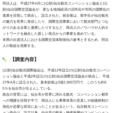
同法人は、平成27年4月に(公財)仙台観光コンベンション協会と(公
財)仙台国際交流協会が、更なる地域経済の活性化や市民の国際化の
進展を目指して統合し、設立された。統合後は、留学生が仙台観光
の魅力を世界に発信したり、国際交流事業において観光部門とつな
がりのある企業と連携したりするなど、両法人のノウハウや人的ネ
ットワークを融合した新しい視点からの事業を進めている。
本県の出資法人における国際交流体制強化の参考とするため、同法
人の取組を視察する。
【調査内容】
(公財)仙台観光国際協会は、平成12年設立の(公財)仙台観光コンベン
ション協会と平成2年設立の(公財)仙台国際交流協会が統合し、平成
27年4月に設立された。基本財産は3億2,900万円で、このうち約5
5％を仙台市が出えんしている。
統合の背景には、仙台市が世界に誇れる観光・コンベンション都市
への飛躍を目指す中で、両法人にも事業体系の見直しや組織体制の
強化が必要な状況にあったことがあるという。仙台観光コンベンシ
ョン協会は、設立以来、仙台市の観光・物産振興やコンベンション