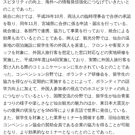
スピタリティの向上、海外への情報発信強化につなげていきたいと
のことであった。
統合に向けては、平成26年10月、両法人の臨時理事会で合併の承認
を取り、同年11月、宮城県に合併に係る申請・届出を行っている。
統合後は、各部門で連携、協力して事業を行っており、統合による
効果も出ているとのことである。例えば、観光分野では、仙台の温
泉地の宿泊施設に留学生等の外国人を派遣し、フロントや客室スタ
ッフを対象に、外国人旅行客を想定した窓口対応などの実地研修を
実施した。平成28年度は64回実施しており、実際に外国人旅行客を
受け入れる際のコミュニケーションに生かされているとのことであ
った。コンベンション分野では、ボランティア研修会を、留学生の
協力を得ながら定期的に実施することによって、ボランティアの語
学力向上に加えて、外国人参加者の視点でのホスピタリティの向上
につながっているという。国際交流の分野では、留学生が仙台青葉
まつりの様子や楽しさなど仙台観光の魅力のほか、東日本大震災か
らの復興の状況などをSNS等により多言語で世界に発信している。
また、留学生を対象とした業界セミナーを開催する際、旧仙台観光
コンベンション協会の賛助会員である企業の協力を得ることが可能
となり、より効果的なセミナーとなったとのことであった。