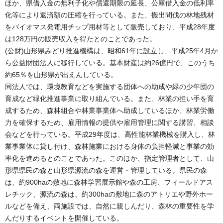
ほか、県借入金の無利子化や償還期限の延長、公庫借入金の低利率
化等により返済額の圧縮を行っている。また、搬出間伐の林地残材
をバイオマス発電用チップ用材等として販売しており、平成28年度
は128万円の販売収入を得たとのことであった。
(公財)山形県みどり推進機構は、昭和61年に設立し、平成25年4月か
ら公益財団法人に移行している。基本財産は約26億円で、このうち
約65％を山形県が出えんしている。
同法人では、環境教育などを実施する団体への助成や緑の少年団の
育成など緑化推進事業に取り組んでいる。また、林業の担い手を育
成するため、森林組合や林業事業体へ助成しているほか、林業労働
力を確保するため、雇用情報の提供や雇用管理に関する講習、相談
会などを行っている。平成29年度は、高性能林業機械を購入し、林
業事業体に貸し付け、森林施業における身体の負担軽減と事業の効
率化を進めるとのことであった。このほか、指定管理者として、山
形県県民の森と山形県源流の森を運営・管理している。県民の森
は、約900haの敷地に森林学習展示館や森の工房、フィールドアス
レチック、源流の森は、約300haの敷地に森のアトリエや野外ホー
ルなどを備え、両施設では、自然に親しんだり、森林の重要性を学
んだりするイベントを開催している。