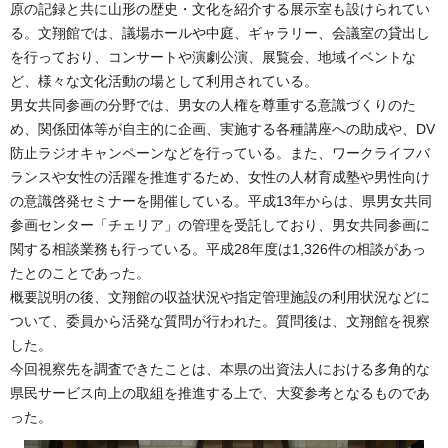
原の記録と共に山形の歴史・文化を紹介する展示室も設けられてい
る。文翔館では、議場ホールや中庭、ギャラリー、会議室の貸出し
を行っており、コンサートや演劇公演、展覧会、地域イベントな
ど、様々な文化活動の場として利用されている。
男女共同参画の分野では、男女の人権を尊重する意識づくりのた
め、関係団体等が自主的に企画、実施する各種講座への助成や、DV
防止ラジオキャンペーンなどを行っている。また、ワークライフバ
ランスや女性の活躍を推進するため、女性の人材育成塾や男性向け
の意識啓発セミナーを開催している。平成13年からは、県男女共同
参画センター「チェリア」の管理を受託しており、男女共同参画に
関する相談業務も行っている。平成28年度は1,326件の相談があっ
たとのことであった。
概要説明の後、文翔館の収益状況や指定管理施設の利用状況などに
ついて、委員から活発な質問が行われた。質問後は、文翔館を視察
した。
今回視察先を調査できたことは、本県の出資法人における多角的な
県民サービス向上の取組を推進する上で、大変参考となるものであ
った。