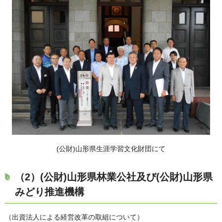
(公財)山形県生涯学習文化財団にて
（2）
(公財)山形県林業公社及び(公財)山形県
みどり推進機構
（出資法人による経営改革の取組について）