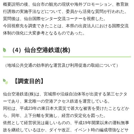
概要説明の後、仙台市の観光の現状や海外プロモーション、教育旅
行誘致の実施手法などについて、委員から活発な質問が行われた。
質問後は、仙台国際センター交流コーナーを視察した。
今回視察先を調査できたことは、本県の出資法人における国際交流
体制の強化に大変参考となるものであった。
（4）
仙台空港鉄道(株)
（地域公共交通の効率的な運営及び利用促進の取組について）
【調査目的】
仙台空港鉄道(株)は、宮城県や沿線自治体等が出資する第三セクタ
ーであり、東北唯一の空港アクセス鉄道を運営している。
同社は、平成23年の東日本大震災で甚大な被害を受けたことなどか
ら、同年、上下分離を実施し、経営の安定化を図った。
依然として経営状況は厳しいものの、平成19年開業以来の運転無事
故を継続しているほか、ダイヤ改正、イベント時の編成増強などサ