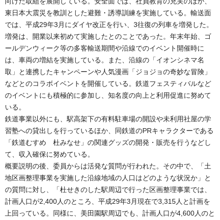
向けた取組を展開している。安全面では、社員教育の充実のほか、
東日本大震災を教訓とした避難・誘導訓練を実施している。輸送面
では、平成29年3月にダイヤ改正を行い、3往復の列車を増発した。
増発は、開業以来初めて実施したとのことであった。年末年始、ゴ
ールデンウィーク等の多客輸送期間や沿線でのイベント開催時に
は、車両の増結を実施している。また、沿線の「イオンシネマ名
取」と連携したキャンペーンや人気漫画「ジョジョの奇妙な冒険」
などとのコラボイベントを開催している。鉄道フェスティバルなど
のイベントにも積極的に参加し、知名度の向上と利用促進に努めて
いる。
鉄道事業以外にも、駅高架下の有料駐車場の開設や未利用社屋の学
習塾への貸出しを行っているほか、同鉄道のPRキャラクターである
「鉄道むすめ 杜みなせ」の関連グッズの開発・販売を行うなどし
て、収入確保に努めている。
概要説明の後、委員からは活発な質問が行われた。その中で、「土
地区画整理事業を実施した沿線地域の人口はどのような状況か」と
の質問に対し、「杜せきのした駅周辺で行った区画整理事業では、
計画人口が2,400人のところ、平成29年3月現在で3,315人と計画を
上回っている。同様に、美田園駅周辺でも、計画人口が4,600人のと