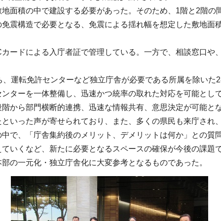
地面積の中で建設する必要があった。そのため、1階と2階の
の免震構造で必要となる、免震による揺れ幅を想定した敷地面
Cカードによる入庁者証で管理している。一方で、相談窓口や
ち、運転免許センターなど独立庁舎が必要である所属を除いた2
センターを一体整備し、迅速かつ統率の取れた対応を可能とし
階から部門横断的連携、迅速な情報共有、意思決定が可能とな
たといった声が寄せられており、また、多くの県民も来庁され
中で、「庁舎集約後のメリット、デメリットは何か」との質問
えていくなど、新たに必要となるスペースの確保が今後の課題
部の一元化・独立庁舎化に大変参考となるものであった。