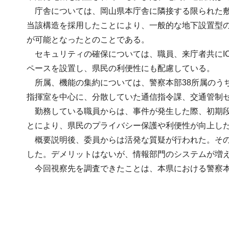
庁舎については、岡山県本庁舎に隣接する限られた敷
当該構造を採用したことにより、一般的な地下設置型
が可能となったとのことである。
セキュリティの確保については、職員、来庁者共にI
ペースを設置し、県民の利便性にも配慮している。
所属、機能の集約については、警察本部38所属のう
指揮室を中心に、分散していた通信指令課、交通管制
勤務している職員からは、事件が発生した際、初期段
とにより、県民のプライバシー保護や利便性が向上し
概要説明後、委員からは活発な質疑が行われた。その
した。デメリットはないが、情報部門のシステムが増
今回視察先を調査できたことは、本県における警察本