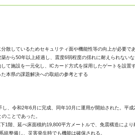
分散しているためセキュリティ面や機能性等の向上が必要であ
築から50年以上経過し、震度6弱程度の揺れに耐えられないな
して施設を一元化し、ICカード方式を採用したゲートを設置
た本県の課題解決への取組の参考とする
手し、令和2年6月に完成、同年10月に運用が開始された。平成
とのことであった。
下1階、延べ床面積約19,800平方メートルで、免震構造によ
2系統整備し、災害発生時でも機能は確保される。