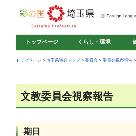
彩の国 埼玉県
Foreign Langu
トップページ
くらし・環境
トップページ
>
埼玉県議会トップ
>
委員会
>
委員会視察報告
文教委員会視察報告
期日