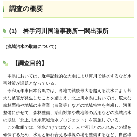
調査の概要
(1)
岩手河川国道事務所一関出張所
（流域治水の取組について）
【調査目的】
本県においては、近年記録的な大雨により河川で越水するなど水
害対策が課題となっている。
令和元年東日本台風では、各地で戦後最大を超える洪水により甚
大な被害が発生したことを踏まえ、北上川水系においては、広大な
森林面積や地域の主産業（農業等）などの地域特性を考慮し、河川
整備に併せて、森林整備、治山対策や農地等の活用などの流域治水
の取組（北上川水系流域治水プロジェクト）を実施している。
この取組では、治水だけではなく、人と河川とのふれあいの場を
確保するため、水辺と触れ合える環境の場を整備するなど、自然環