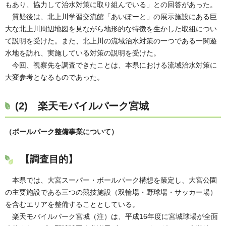
もあり、協力して治水対策に取り組んでいる」との回答があった。
質疑後は、北上川学習交流館「あいぽーと」の展示施設にある巨
大な北上川周辺地図を見ながら地形的な特徴を生かした取組につい
て説明を受けた。また、北上川の流域治水対策の一つである一関遊
水地を訪れ、実施している対策の説明を受けた。
今回、視察先を調査できたことは、本県における流域治水対策に
大変参考となるものであった。
(2)
楽天モバイルパーク宮城
（ボールパーク整備事業について）
【調査目的】
本県では、大宮スーパー・ボールパーク構想を策定し、大宮公園
の主要施設である三つの競技施設（双輪場・野球場・サッカー場）
を含むエリアを整備することとしている。
楽天モバイルパーク宮城（注）は、平成16年度に宮城球場が全面