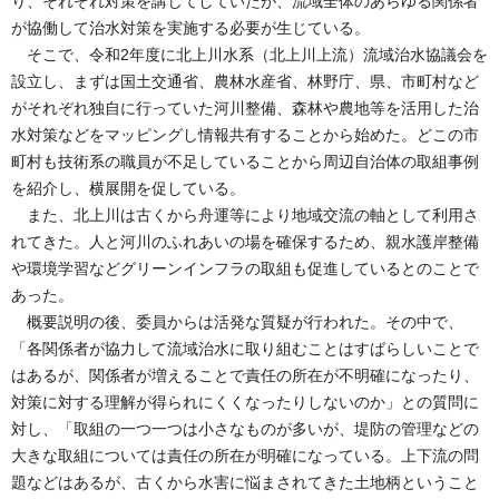
り、それぞれ対策を講じてしていたが、流域全体のあらゆる関係者
が協働して治水対策を実施する必要が生じている。
そこで、令和2年度に北上川水系（北上川上流）流域治水協議会を
設立し、まずは国土交通省、農林水産省、林野庁、県、市町村など
がそれぞれ独自に行っていた河川整備、森林や農地等を活用した治
水対策などをマッピングし情報共有することから始めた。どこの市
町村も技術系の職員が不足していることから周辺自治体の取組事例
を紹介し、横展開を促している。
また、北上川は古くから舟運等により地域交流の軸として利用さ
れてきた。人と河川のふれあいの場を確保するため、親水護岸整備
や環境学習などグリーンインフラの取組も促進しているとのことで
あった。
概要説明の後、委員からは活発な質疑が行われた。その中で、
「各関係者が協力して流域治水に取り組むことはすばらしいことで
はあるが、関係者が増えることで責任の所在が不明確になったり、
対策に対する理解が得られにくくなったりしないのか」との質問に
対し、「取組の一つ一つは小さなものが多いが、堤防の管理などの
大きな取組については責任の所在が明確になっている。上下流の問
題などはあるが、古くから水害に悩まされてきた土地柄ということ