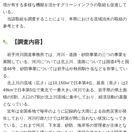
境が有する多様な機能を活かすグリーンインフラの取組も促進して
いる。
当該取組を調査することにより、本県における流域治水の取組の
参考とする。
【調査内容】
岩手河川国道事務所では、河川・道路・砂防事業の三つの事業を
展開している。河川については北上川、道路については国道4号と国
道46号、砂防事業については岩手山や秋田駒ケ岳などを所掌してい
る。
北上川の流域（広さ）は10,150㎢で日本第4位、延長（長さ）は2
49kmで日本第5位で東北で一番大きい河川である。岩手県の県土面
積の5割、人口の7割が北上川流域に集中しており、経済活動の基盤
となっている。
近年は全国各地で毎年のように記録的な大雨による自然災害が発
生しており、河川行政だけでは対策が間に合わない状況になってき
ている。これまで河川、下水道、砂防、海岸等の管理者が主体とな