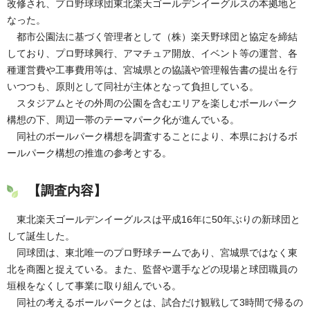
改修され、プロ野球球団東北楽天ゴールデンイーグルスの本拠地と
なった。
都市公園法に基づく管理者として（株）楽天野球団と協定を締結
しており、プロ野球興行、アマチュア開放、イベント等の運営、各
種運営費や工事費用等は、宮城県との協議や管理報告書の提出を行
いつつも、原則として同社が主体となって負担している。
スタジアムとその外周の公園を含むエリアを楽しむボールパーク
構想の下、周辺一帯のテーマパーク化が進んでいる。
同社のボールパーク構想を調査することにより、本県におけるボ
ールパーク構想の推進の参考とする。
【調査内容】
東北楽天ゴールデンイーグルスは平成16年に50年ぶりの新球団と
して誕生した。
同球団は、東北唯一のプロ野球チームであり、宮城県ではなく東
北を商圏と捉えている。また、監督や選手などの現場と球団職員の
垣根をなくして事業に取り組んでいる。
同社の考えるボールパークとは、試合だけ観戦して3時間で帰るの