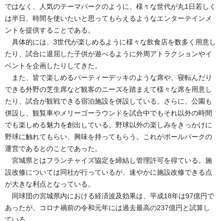
ではなく、人気のテーマパークのように、様々な世代が丸1日若しく
は半日、時間を使いたいと思ってもらえるようなエンターテインメ
ントを提供することである。
具体的には、3世代が楽しめるように様々な飲食店を数多く用意し
たり、試合に退屈した子供が遊べるように外周アトラクションやイ
ベントを企画したりしてきた。
また、皆で楽しめるパーティーデッキのような席や、寝転んだり
できる外野の芝生席など観客のニーズを踏まえて様々な席を用意し
たり、試合が観戦できる宿泊施設を併設している。さらに、公園も
併設し、観覧車やメリーゴーラウンドを試合中でもそれ以外の時間
でも楽しめる魅力を創出している。野球以外の楽しみをきっかけに
野球に触れてもらい、興味を持ってもらう。これがボールパークの
運営であるとのことであった。
宮城県とはフランチャイズ協定を締結し管理許可を得ている。施
設改修については同社が行っているが、速やかに施設改修できる点
が大きな利点となっている。
同球団の宮城県内における経済波及効果は、平成18年は97億円で
あったが、コロナ禍前の令和元年には過去最高の237億円と試算し
ている。