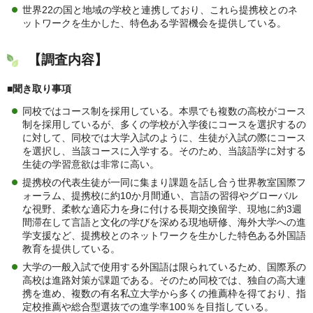
世界22の国と地域の学校と連携しており、これら提携校とのネ
ットワークを生かした、特色ある学習機会を提供している。
【調査内容】
■聞き取り事項
同校ではコース制を採用している。本県でも複数の高校がコース
制を採用しているが、多くの学校が入学後にコースを選択するの
に対して、同校では大学入試のように、生徒が入試の際にコース
を選択し、当該コースに入学する。そのため、当該語学に対する
生徒の学習意欲は非常に高い。
提携校の代表生徒が一同に集まり課題を話し合う世界教室国際フ
ォーラム、提携校に約10か月間通い、言語の習得やグローバル
な視野、柔軟な適応力を身に付ける長期交換留学、現地に約3週
間滞在して言語と文化の学びを深める現地研修、海外大学への進
学支援など、提携校とのネットワークを生かした特色ある外国語
教育を提供している。
大学の一般入試で使用する外国語は限られているため、国際系の
高校は進路対策が課題である。そのため同校では、独自の高大連
携を進め、複数の有名私立大学から多くの推薦枠を得ており、指
定校推薦や総合型選抜での進学率100％を目指している。