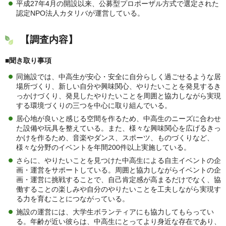
平成27年4月の開設以来、公募型プロポーザル方式で選定された
認定NPO法人カタリバが運営している。
【調査内容】
■聞き取り事項
同施設では、中高生が安心・安全に自分らしく過ごせるような居
場所づくり、新しい自分や興味関心、やりたいことを発見するき
っかけづくり、発見したやりたいことを周囲と協力しながら実現
する環境づくりの三つを中心に取り組んでいる。
居心地が良いと感じる空間を作るため、中高生のニーズに合わせ
た設備や玩具を整えている。また、様々な興味関心を広げるきっ
かけを作るため、音楽やダンス、スポーツ、ものづくりなど、
様々な分野のイベントを年間200件以上実施している。
さらに、やりたいことを見つけた中高生による自主イベントの企
画・運営をサポートしている。周囲と協力しながらイベントの企
画・運営に挑戦することで、自己肯定感が高まるだけでなく、協
働することの楽しみや自分のやりたいことを工夫しながら実現す
る力を育むことにつながっている。
施設の運営には、大学生ボランティアにも協力してもらってい
る。年齢が近い彼らは、中高生にとってより身近な存在であり、