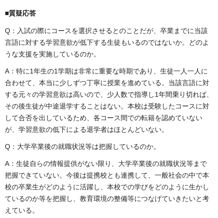
■質疑応答
Q：入試の際にコースを選択させるとのことだが、卒業までに当該
言語に対する学習意欲が低下する生徒もいるのではないか。どのよ
うな支援を実施しているのか。
A：特に1年生の1学期は非常に重要な時期であり、生徒一人一人に
合わせて、本当に少しずつ丁寧に授業を進めている。当該言語に対
する元々の学習意欲は高いので、少人数で指導し1年間乗り切れば、
その後生徒が中途退学することはない。本校は受験したコースに対
して合否を出しているため、各コース間での転籍を認めていない
が、学習意欲の低下による退学者はほとんどいない。
Q：大学卒業後の就職状況等は把握しているのか。
A：生徒自らの情報提供がない限り、大学卒業後の就職状況等まで
把握できていない。今後は提携校とも連携して、一般社会の中で本
校の卒業生がどのように活躍し、本校での学びをどのように生かし
ているのか等を把握し、教育環境の整備等につなげていきたいと考
えている。