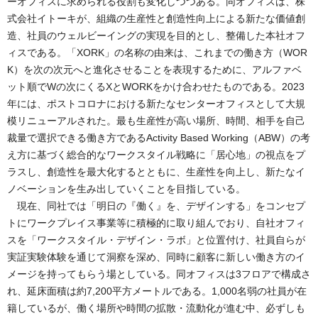
ーオフィスに求められる役割も変化しつつある。同オフィスは、株
式会社イトーキが、組織の生産性と創造性向上による新たな価値創
造、社員のウェルビーイングの実現を目的とし、整備した本社オフ
ィスである。「XORK」の名称の由来は、これまでの働き方（WOR
K）を次の次元へと進化させることを表現するために、アルファベ
ット順でWの次にくるXとWORKをかけ合わせたものである。2023
年には、ポストコロナにおける新たなセンターオフィスとして大規
模リニューアルされた。最も生産性が高い場所、時間、相手を自己
裁量で選択できる働き方であるActivity Based Working（ABW）の考
え方に基づく総合的なワークスタイル戦略に「居心地」の視点をプ
ラスし、創造性を最大化するとともに、生産性を向上し、新たなイ
ノベーションを生み出していくことを目指している。
現在、同社では「明日の『働く』を、デザインする」をコンセプ
トにワークプレイス事業等に積極的に取り組んでおり、自社オフィ
スを「ワークスタイル・デザイン・ラボ」と位置付け、社員自らが
実証実験体験を通じて洞察を深め、同時に顧客に新しい働き方のイ
メージを持ってもらう場としている。同オフィスは3フロアで構成さ
れ、延床面積は約7,200平方メートルである。1,000名弱の社員が在
籍しているが、働く場所や時間の拡散・流動化が進む中、必ずしも