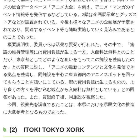
メの総合データベース「アニメ大全」を備え、アニメ・マンガのイ
ベント情報等を発信するなどしている。2階は企画展示室とグッズス
トアなどが設置されている。今後も様々なアニメの企画展が予定さ
れており、関連するイベント等も随時実施していく見込みであると
のことであった。
概要説明後、委員からは活発な質疑が行われた。その中で、「施
設の維持管理等には費用負担が生じる一方、入館料は無料とのこと
だが、東京都としてどのような狙いをもってこの施設を整備したの
か」との質問に対し、「アニメの最新コンテンツと文化を発信でき
る拠点を整備し、同施設を中心に東京都内のアニメスポットを回っ
てもらうことを狙いにしている。都の費用負担は生じるものの、よ
り多くの方々を呼び込む観点から入館料は無料としている」との回
答があった。また、質疑終了後、同施設を視察した。
今回、視察先を調査できたことは、本県における県民文化の推進
に大変参考となるものであった。
(2)
ITOKI TOKYO XORK