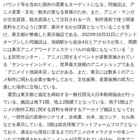
バウンド等を含めた国外の需要もターゲットになる。同施設は、ア
ニメ産業・文化・観光の更なる発展のため、また、アニメ・マンガ
が文化資源、観光資源として注目される一方、制作過程で使う関連
資料をどのように保管、展示するかが課題となっていることを受
け、東京都が整備した展示施設である。2023年10月31日にグランド
オープンした同施設は、池袋駅から徒歩4分とアクセスが良く、周囲
には東京アニメアワードフェスティバルの会場にもなっている「と
しま区民センター」、アニメに関するイベントが多数実施されてい
る「サンシャインシティ」、世界最大規模のアニメショップである
「アニメイト池袋本店」などがある。また、東京には数多くのアニ
メ制作に関わる企業が集中しており、文化振興、産業振興の双方に
適した場所に立地している。
運営は東京都と協定を締結する一般社団法人日本動画協会が行っ
ている。施設は地下1階、地上2階建てとなっている。地下1階はア
ニメの制作工程に関する資料を保存するアーカイブ施設となってお
り、一部作品の原画やシナリオ、企画書、台本、絵コンテ、セル画
などを展示している。1階は総合情報プラットフォームフロアとなっ
ており、過去から現在に至るまでのアニメのキャラクターや名シー
ンなどで構成されたモニュメントが設置されているほか、日本アニ