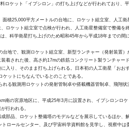
燃料ロケット「イプシロン」の打ち上げなどが行われており、平成3
、面積25,000平方メートルの台地に、ロケット組立室、人工
は、ロケット組立室で点検が行われ、人工衛星整備室で整備を
は、科学衛星打ち上げのため昭和45年から平成18年までの間
ートルの台地で、観測ロケット組立室、新型ランチャー（発射装置
装着された後、高さ約17mの鉄筋コンクリート製ランチャー
勢に入り、そのまま打ち上げられる。日本初の人工衛星「おおす
ロケットにちなんでいるとのことである。
られる観測用ロケットの発射管制卓や搭載機器管制卓、飛翔状
m南の宮原地区に、平成25年3月に設置され、イプシロンロ
業が行われる。
成部品、ロケット整備塔のモデルなどを展示しているほか、
ントロールセンター、及び宇宙科学資料館を見学し、視察中は