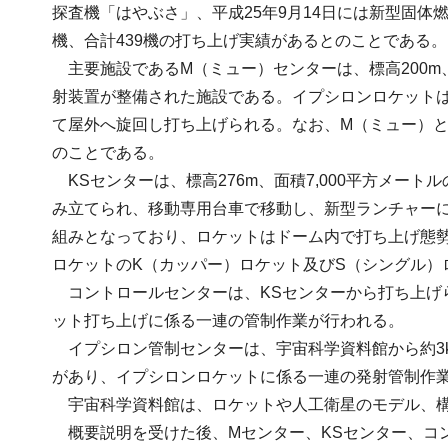
探査機「はやぶさ」、平成25年9月14日には新型固体
機、合計439機の打ち上げ実績があるとのことである。
主要施設であるM（ミュー）センターは、標高200m
射装置が整備された施設である。イプシロンロケット
て屋外へ旋回し打ち上げられる。なお、M（ミュー）と
のことである。
KSセンターは、標高276m、面積7,000平方メ
み立てられ、移動専用台車で移動し、新型ランチャーに
組みとなっており、ロケットはドーム内で打ち上げ態
ロケットのK（カッパー）ロケット及びS（シングル）
コントロールセンターは、KSセンターから打ち上げ
ット打ち上げに係る一連の管制作業が行われる。
イプシロン管制センターは、宇宙科学資料館から約3k
があり、イプシロンロケットに係る一連の発射管制作
宇宙科学資料館は、ロケットや人工衛星のモデル、構
概要説明を受けた後、Mセンター、KSセンター、コ