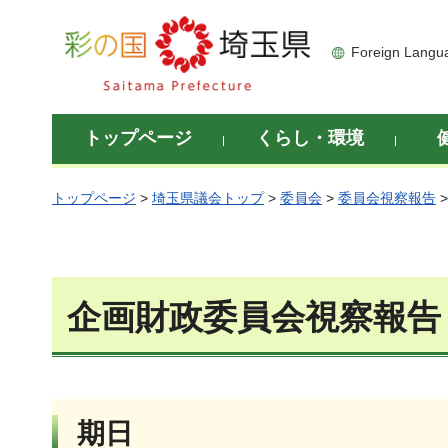
彩の国 埼玉県
Foreign Langu
トップページ
くらし・環境
トップページ
>
埼玉県議会トップ
>
委員会
>
委員会視察報告
企画財政委員会視察報告
期日