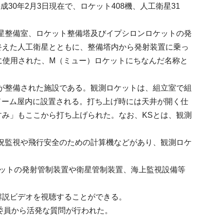
0年2月3日現在で、ロケット408機、人工衛星31
衛星整備室、ロケット整備塔及びイプシロンロケットの発
終えた人工衛星とともに、整備塔内から発射装置に乗っ
に使用された、M（ミュー）ロケットにちなんだ名称と
）が整備された施設である。観測ロケットは、組立室で組
ドーム屋内に設置される。打ち上げ時には天井が開く仕
み」もここから打ち上げられた。なお、KSとは、観測
況監視や飛行安全のための計算機などがあり、観測ロケ
ケットの発射管制装置や衛星管制装置、海上監視設備等
解説ビデオを視聴することができる。
委員から活発な質問が行われた。