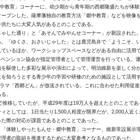
郷中教育」コーナーに、幼少期から青年期の西郷隆盛たちが体
オープンした。薩摩藩独自の教育方法「郷中教育」などを映像
子供たちに大変人気があるとのことである。
ゃした通り」と「あそんでみやんせコーナー」が新設された。
る。「ゆくさ、おさいじゃした」とは鹿児島弁で「ようこそ、
れているほか、ワークショップスペースなどがある自由に活用
コンベンション協会が指定管理者として管理運営を行っている。
術を駆使した多彩な展示や演出によって、明治維新を楽しく分か
土を知ろうとする青少年の学習や研修のための施設として活用
ドラマ「西郷どん」が放送されている。これに合わせた利用促
ある。
で推移していたが、平成29年度は19万人を超えたとのことで
としては、1日当たり1,500人程度が限界だが、2,000人
った際の対応が課題であるとのことであった。
「体験しやったもんせ・郷中教育」コーナー、維新常設展示
理者の取組を推進するために大変参考となるものであった。