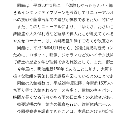
同館は、平成30年1月に、「体験しやったもんせ・
きるインタラクティブゾーンを設置してリニューアル
への挑戦や薩摩言葉での遊びが体験できるため、特に
また、このリニューアルにより、「ゆくさ、おさいじ
郷隆盛や大久保利通など薩摩の偉人たちが迎えてくれ
やんせコーナー」は、西郷隆盛生涯すごろくが設置さ
同館は、平成26年4月1日から、(公財)鹿児島観光
ために、ロボット、映像、ジオラマなどのハイテク技
て郷土の歴史を学び理解できる施設として、また、郷
今年度は、明治維新150年であることに加え、大河
様々な取組を実施し観光誘客を図っているとのことで
同館の入館者数は、平成26年度以降、年間約15万人
ち寄り等で入館されるケースも多く、建物のキャパシティ
時間が長くなる傾向がある雨の日に多くの来館者があ
概要説明の後、館内の視察を行い、維新体感ホール、
今回視察先を調査できたことは、本県における指定管