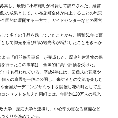
を募集し、最後に小布施町が出資して設立された。経営
活動の成果として、小布施町全体が向上することの恩恵
を全国的に展開する一方で、ガイドセンターなどの運営
して多くの作品を残していたことから、昭和51年に葛
町として脚光を浴び始め観光客が増加したことをきっか
による「町並修景事業」が完成した。歴史的建造物の保
備を行ったこの事業は、全国的に高い評価を受けた。
づくりも行われている。平成4年には、回遊式の花壇や
、個人の庭園を一般に公開し、来訪者との交流を楽しむ
ンや全国ガーデニングサミットを開催し花の町として注
コンセプトを加えた同町には、年間約120万人の観光
政大学、慶応大学と連携し、中心部の更なる整備など
ちづくりを進めている。