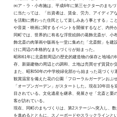
㈱ア・ラ・小布施は、平成6年に第三セクターのまちづ
に当たっては、「出資者は、賃金、労力、アイディア
を活動に携わった住民として楽しみあう事とする」こ
や音楽・映画に関するイベントを開催するなど、内外
同町では、世界的に有名な浮世絵師の葛飾北斎が、小布
飾北斎の肉筆画や版画を一堂に集めた「北斎館」を建
けに周辺の本格的なまちづくりが始まった。
昭和61年に北斎館周辺の歴史的建造物の保存と地域の
存、新築建物の周辺との調和、土地は売買せず賃貸か
また、昭和50年の中学校緑化部から始まった花づくり
観賞温室を備えた花の公園「フローラルガーデンおぶせ
「オープンガーデン」がスタートした。現在10年目を
目されている。文化遺産を継承、発展させ「北斎と栗の
客が訪れている。
現在、同町のまちづくりは、第2ステージへ突入し、
を進めるとともに、スノーボードやスラックラインと