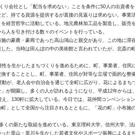
くり会社とし「配当を求めない」ことを条件に50人の出資者
など、持てる資源を提供するが直接の見返りは求めない。事業
とを経営哲学に活動している。地元農林加工品を製造し、販売
から人を引き付ける数々のイベントを行っている。
施の豪農・豪商であった高山鴻山と親交があり、この地に滞在
設した。当時は田んぼの中の美術館と言われていたが、北斎の
特性を生かしたまちづくりを進めるために、町、事業者、住民
交換することとし、町、事業者、住民が対等な立場で面的な整
運動が、老人会や自治会を通じて全町に広がり、花によるまち
」が開園し、多くの人が訪れるようになり、平成12年からは
迎え、130軒に拡大している。今日では、花仲間コンベンショ
町」として全国から注目されるとともに、「花の町」小布施の
数多くの新たな取組を進めている。東京理科大学、信州大学、法
いった里山・里川を生かした若者文化やスポーツ振興によるま