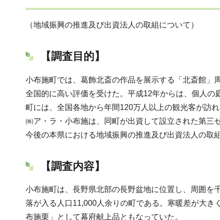
（地域振興の推進及び出資法人の取組について）
【調査目的】
小布施町では、葛飾北斎の作品を展示する「北斎館」周
全国的に高い評価を受けた。平成12年からは、個人の
町には、全国各地から年間120万人以上の観光客が訪
㈱ア・ラ・小布施は、同町が出資して設立された第三
今後の本県における地域振興の推進及び出資法人の取
【調査内容】
小布施町は、長野県北部の長野盆地に位置し、周囲を千
落が入る人口11,000人余りの町である。寒暖差が
布施栗」として幕府献上品ともなっていた。