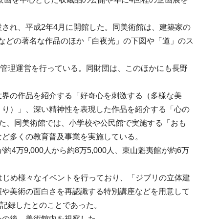
され、平成2年4月に開館した。同美術館は、建築家の
」などの著名な作品のほか「白夜光」の下図や「道」のス
が管理運営を行っている。同財団は、このほかにも長野
世界の作品を紹介する「好奇心を刺激する（多様な美
くり）」、深い精神性を表現した作品を紹介する「心の
た、同美術館では、小学校や公民館で実施する「おも
など多くの教育普及事業を実施している。
9,000人から約8万5,000人、東山魁夷館が約6万
をはじめ様々なイベントを行っており、「ジブリの立体建
演や美術の面白さを再認識する特別講座などを用意して
を記録したとのことであった。
その後、美術館内を視察した。