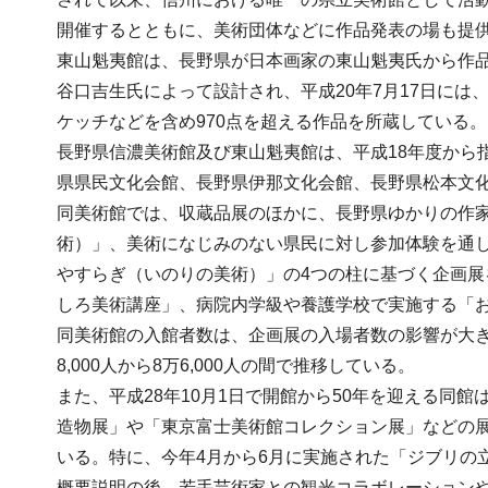
開催するとともに、美術団体などに作品発表の場も提
東山魁夷館は、長野県が日本画家の東山魁夷氏から作品
谷口吉生氏によって設計され、平成20年7月17日に
ケッチなどを含め970点を超える作品を所蔵している。
長野県信濃美術館及び東山魁夷館は、平成18年度から
県県民文化会館、長野県伊那文化会館、長野県松本文
同美術館では、収蔵品展のほかに、長野県ゆかりの作
術）」、美術になじみのない県民に対し参加体験を通
やすらぎ（いのりの美術）」の4つの柱に基づく企画
しろ美術講座」、病院内学級や養護学校で実施する「
同美術館の入館者数は、企画展の入場者数の影響が大きく、
8,000人から8万6,000人の間で推移している。
また、平成28年10月1日で開館から50年を迎える同
造物展」や「東京富士美術館コレクション展」などの
いる。特に、今年4月から6月に実施された「ジブリの立
概要説明の後、若手芸術家との観光コラボレーション