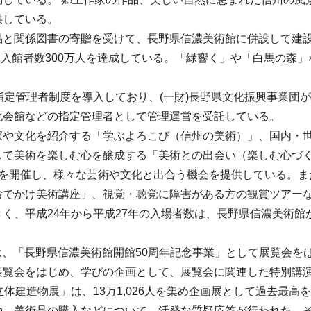
供している。
と関係図書の寄贈を受けて、長野県信濃美術館に併設して建設
は、入館者数300万人を達成している。「緑響く」や「白馬の森
指定管理者制度を導入しており、(一財)長野県文化振興事業団
化会館などの指定管理者として管理運営を受託している。
家や文化を紹介する「学ぶよろこび（信州の美術）」、国内・
して美術を楽しむ心を醸成する「美術との出会い（楽しむ心づ
展を開催し、様々な芸術や文化と出合う機会を提供している。ま
おでかけ美術講座」、視覚・聴覚に障害がある方の観賞ツアー
平成24年から平成27年の入場者数は、長野県信濃美術館が約4万
館は、「長野県信濃美術館開館50周年記念事業」として展覧会
展覧会をはじめ、学びの企画として、展覧会に関連した特別講
体建造物展」は、13万1,026人を集め企画展として過去最高
や、美術品の購入などについて、活発な質疑応答が行われた。