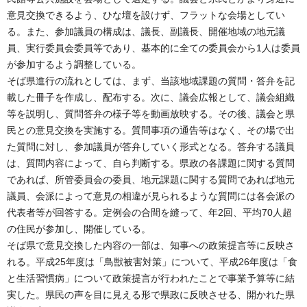
意見交換できるよう、ひな壇を設けず、フラットな会場としてい
る。また、参加議員の構成は、議長、副議長、開催地域の地元議
員、実行委員会委員等であり、基本的に全ての委員会から1人は委員
が参加するよう調整している。
そば県進行の流れとしては、まず、当該地域課題の質問・答弁を記
載した冊子を作成し、配布する。次に、議会広報として、議会組織
等を説明し、質問答弁の様子等を動画放映する。その後、議会と県
民との意見交換を実施する。質問事項の通告等はなく、その場で出
た質問に対し、参加議員が答弁していく形式となる。答弁する議員
は、質問内容によって、自ら判断する。県政の各課題に関する質問
であれば、所管委員会の委員、地元課題に関する質問であれば地元
議員、会派によって意見の相違が見られるような質問には各会派の
代表者等が回答する。定例会の合間を縫って、年2回、平均70人超
の住民が参加し、開催している。
そば県で意見交換した内容の一部は、知事への政策提言等に反映さ
れる。平成25年度は「鳥獣被害対策」について、平成26年度は「食
と生活習慣病」について政策提言が行われたことで事業予算等に結
実した。県民の声を目に見える形で県政に反映させる、開かれた県