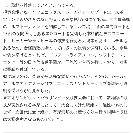
し、取組を推進しているところである。
視察会場となったフェニックス・シーガイア・リゾートは、スポー
ツランドみやざきの取組を支える主な施設の1つである。国内最高峰
のゴルフトーナメントを開催しているゴルフ場、4面の屋内コートと
16面の夜間照明もある屋外コートを完備した本格的なテニスコー
ト、サッカーやラグビー等の球技を行える広場等があり、ホテルも
あるため、合宿誘致の場としては多くの設備を保有している。今年
の例を挙げるとすれば、ゴルフ、トライアスロン、ソフトテニス、
ラグビー等の日本代表選手団が、同施設で合宿を行っており、着実
に実績を伸ばしている。
概要説明の後、委員から活発な質疑が行われた。その後、シーガイ
アゴルフアカデミー及びフェニックスカントリークラブを詳細な説
明を受けながら見学した。
東京オリンピック・パラリンピック競技大会において、数種類の競
技が実施される本県にとって、大会に向けた取組を一過性のものに
せず、次世代に受け継ぐ、有形無形の財産づくりを行う同県の取組
は大変参考となるものであった。