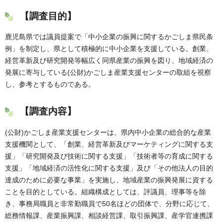
【調査目的】
鹿児島県では議員提案で「中小企業の振興に関するかごしま県民条
例」を制定し、県として積極的に中小企業を支援している。創業、
経営革新及び研究開発等幅広く同県産業の振興を図り、地域経済の
発展に寄与している(公財)かごしま産業支援センターの取組を視察
し、参考とするものである。
【調査内容】
(公財)かごしま産業支援センターは、県内中小企業の総合的な産業
支援機関として、「創業、経営革新及びマーケティングに関する支
援」「研究開発及び技術に関する支援」「技術者等の育成に関する
支援」「地域経済の活性化に関する支援」及び「その他法人の目的
達成のために必要な事業」を実施し、地域産業の振興発展に資する
ことを目的としている。組織構成としては、評議員、理事等を除
き、事務局職員と非常勤職員で50名ほどの団体で、分野に応じて、
総務情報課、産業振興課、相談経営課、取引振興課、産学官連携課