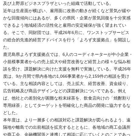
及び上野原ビジネスプラザといった組織で活動している。
近年は生産面が横ばい、雇用面に改善の動きが続くなど景気が緩や
かな回復傾向にはあるが、多くの県民・企業が景気回復を十分実感
できるよう地域経済の活性化と雇用の安定確保が強く望まれてい
る。そこで、同財団では、平成26年6月に、ワンストップサービス
の総合的先進的経営アドバイスを行う「よろず支援拠点」を開設し
た。
鹿児島県よろず支援拠点では、6人のコーディネーターが中小企業・
小規模事業者からの売上拡大や経営改善など経営上の様々な悩み相
談を受け、課題解決に向けた支援を無料で実施している。平成26年
度は、9か月間で県内各地の1,066事業者から2,159件の相談を受け
ている。主な相談内容としては、売上拡大、経営改善、資金繰り、
広告戦略及び商品デザインなどの課題解決についてである。例え
ば、他社との差別化が困難な粉末緑茶を、飲食店向けの「焼酎割り
専用緑茶」としてターゲットを明確化した商品の開発に協力するな
どした。
本年度は、より一層多くの相談対応と課題解決が図られるよう、遠
隔地や離島での出前相談を拡充するとともに、各地域の商工会議所
や商工会、金融機関等と連携して相談に応じていくとのことであっ