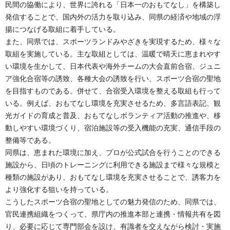
民間の協働により、世界に誇れる「日本一のおもてなし」を構築し
発信することで、国内外の活力を取り込み、同県の経済や地域の浮
揚につなげる取組に着手している。
また、同県では、スポーツランドみやざきを実現するため、様々な
取組を実施している。主な取組としては、温暖で晴天に恵まれやす
い環境を生かして、日本代表や海外チームの大会直前合宿、ジュニ
ア強化合宿等の誘致、各種大会の誘致を行い、スポーツ合宿の聖地
を目指すものである。併せて、合宿受入環境を整える取組も行って
いる。例えば、おもてなし環境を充実させるため、多言語表記、観
光ガイドの育成と普及、おもてなしボランティア活動の推進や、移
動しやすい環境づくり、宿泊施設等の受入機能の充実、通信手段の
整備等である。
同県は、恵まれた環境に加え、プロが公式試合を行うことのできる
施設から、日頃のトレーニングに利用できる施設まで様々な規模と
種類の施設があり、おもてなし環境を充実させることで、誘客力を
より強化する狙いを持っている。
こうしたスポーツ合宿の聖地としての魅力発信のため、同県では、
官民連携組織をつくって、県庁内の推進本部と連携・情報共有を図
り、必要に応じて専門部会を設け、有識者を交えながら検討・実施