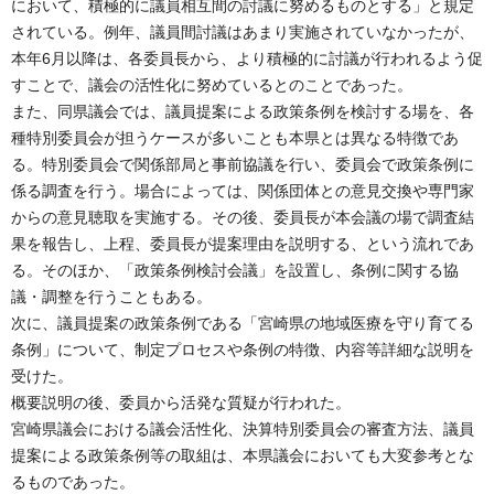
において、積極的に議員相互間の討議に努めるものとする」と規定
されている。例年、議員間討議はあまり実施されていなかったが、
本年6月以降は、各委員長から、より積極的に討議が行われるよう促
すことで、議会の活性化に努めているとのことであった。
また、同県議会では、議員提案による政策条例を検討する場を、各
種特別委員会が担うケースが多いことも本県とは異なる特徴であ
る。特別委員会で関係部局と事前協議を行い、委員会で政策条例に
係る調査を行う。場合によっては、関係団体との意見交換や専門家
からの意見聴取を実施する。その後、委員長が本会議の場で調査結
果を報告し、上程、委員長が提案理由を説明する、という流れであ
る。そのほか、「政策条例検討会議」を設置し、条例に関する協
議・調整を行うこともある。
次に、議員提案の政策条例である「宮崎県の地域医療を守り育てる
条例」について、制定プロセスや条例の特徴、内容等詳細な説明を
受けた。
概要説明の後、委員から活発な質疑が行われた。
宮崎県議会における議会活性化、決算特別委員会の審査方法、議員
提案による政策条例等の取組は、本県議会においても大変参考とな
るものであった。