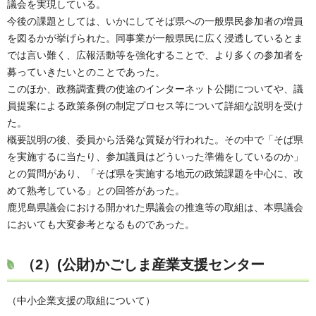
議会を実現している。
今後の課題としては、いかにしてそば県への一般県民参加者の増員
を図るかが挙げられた。同事業が一般県民に広く浸透しているとま
では言い難く、広報活動等を強化することで、より多くの参加者を
募っていきたいとのことであった。
このほか、政務調査費の使途のインターネット公開についてや、議
員提案による政策条例の制定プロセス等について詳細な説明を受け
た。
概要説明の後、委員から活発な質疑が行われた。その中で「そば県
を実施するに当たり、参加議員はどういった準備をしているのか」
との質問があり、「そば県を実施する地元の政策課題を中心に、改
めて熟考している」との回答があった。
鹿児島県議会における開かれた県議会の推進等の取組は、本県議会
においても大変参考となるものであった。
（2）
(公財)かごしま産業支援センター
（中小企業支援の取組について）