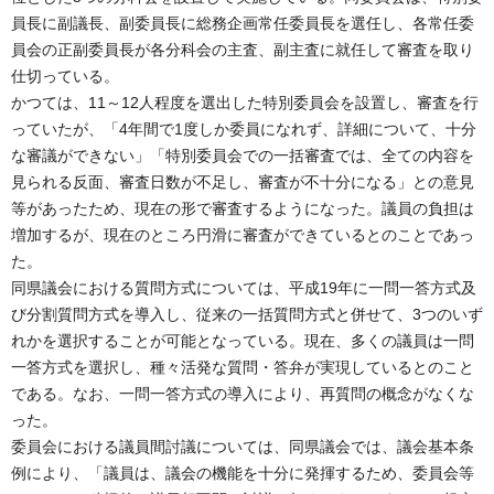
員長に副議長、副委員長に総務企画常任委員長を選任し、各常任委
員会の正副委員長が各分科会の主査、副主査に就任して審査を取り
仕切っている。
かつては、11～12人程度を選出した特別委員会を設置し、審査を行
っていたが、「4年間で1度しか委員になれず、詳細について、十分
な審議ができない」「特別委員会での一括審査では、全ての内容を
見られる反面、審査日数が不足し、審査が不十分になる」との意見
等があったため、現在の形で審査するようになった。議員の負担は
増加するが、現在のところ円滑に審査ができているとのことであっ
た。
同県議会における質問方式については、平成19年に一問一答方式及
び分割質問方式を導入し、従来の一括質問方式と併せて、3つのいず
れかを選択することが可能となっている。現在、多くの議員は一問
一答方式を選択し、種々活発な質問・答弁が実現しているとのこと
である。なお、一問一答方式の導入により、再質問の概念がなくな
った。
委員会における議員間討議については、同県議会では、議会基本条
例により、「議員は、議会の機能を十分に発揮するため、委員会等