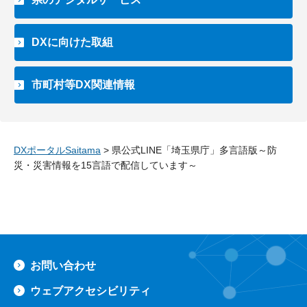
DXに向けた取組
市町村等DX関連情報
DXポータルSaitama
> 県公式LINE「埼玉県庁」多言語版～防
災・災害情報を15言語で配信しています～
ペ
お問い合わせ
ウェブアクセシビリティ