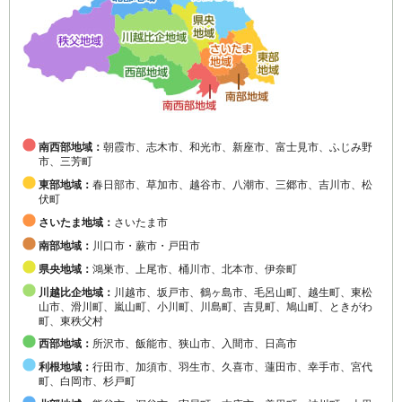
南西部地域：
朝霞市、志木市、和光市、新座市、富士見市、ふじみ野
市、三芳町
東部地域：
春日部市、草加市、越谷市、八潮市、三郷市、吉川市、松
伏町
さいたま地域：
さいたま市
南部地域：
川口市・蕨市・戸田市
県央地域：
鴻巣市、上尾市、桶川市、北本市、伊奈町
川越比企地域：
川越市、坂戸市、鶴ヶ島市、毛呂山町、越生町、東松
山市、滑川町、嵐山町、小川町、川島町、吉見町、鳩山町、ときがわ
町、東秩父村
西部地域：
所沢市、飯能市、狭山市、入間市、日高市
利根地域：
行田市、加須市、羽生市、久喜市、蓮田市、幸手市、宮代
町、白岡市、杉戸町