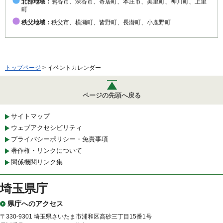
北部地域：
熊谷市、深谷市、寄居町、本庄市、美里町、神川町、上里
町
秩父地域：
秩父市、横瀬町、皆野町、長瀞町、小鹿野町
トップページ
> イベントカレンダー
ページの先頭へ戻る
サイトマップ
ウェブアクセシビリティ
プライバシーポリシー・免責事項
著作権・リンクについて
関係機関リンク集
埼玉県庁
県庁へのアクセス
〒330-9301 埼玉県さいたま市浦和区高砂三丁目15番1号