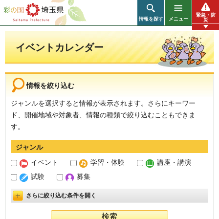
彩の国 埼玉県
緊急・防
情報を探す
メニュー
災
イベントカレンダー
情報を絞り込む
ジャンルを選択すると情報が表示されます。さらにキーワー
ド、開催地域や対象者、情報の種類で絞り込むこともできま
す。
ジャンル
イベント
学習・体験
講座・講演
試験
募集
さらに絞り込む条件を開く
詳細設定を開く