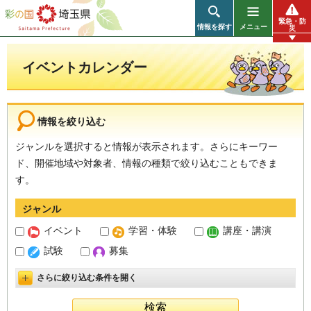
彩の国 埼玉県
緊急・防
情報を探す
メニュー
災
イベントカレンダー
情報を絞り込む
ジャンルを選択すると情報が表示されます。さらにキーワー
ド、開催地域や対象者、情報の種類で絞り込むこともできま
す。
ジャンル
イベント
学習・体験
講座・講演
試験
募集
さらに絞り込む条件を開く
詳細設定を開く