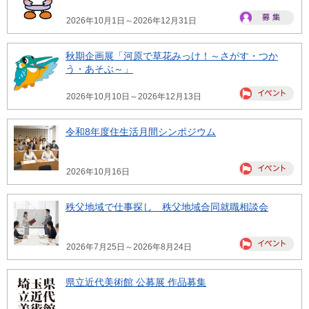
2026年10月1日～2026年12月31日
秋期企画展「河原で草花みっけ！～さがす・つか
う・あそぶ～」
2026年10月10日～2026年12月13日
令和8年度住生活月間シンポジウム
2026年10月16日
秩父地域で仕事探し 秩父地域合同就職相談会
2026年7月25日～2026年8月24日
県立近代美術館 公募展 作品募集