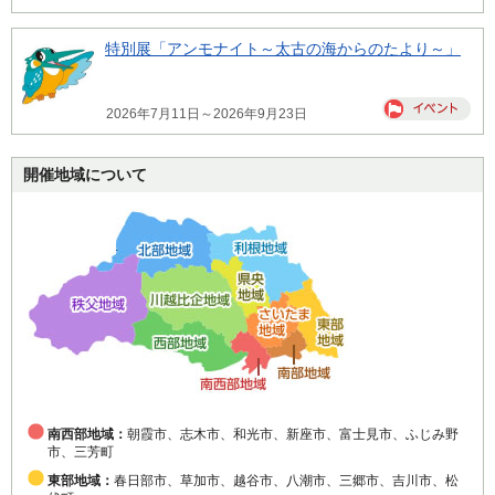
特別展「アンモナイト～太古の海からのたより～」
2026年7月11日～2026年9月23日
開催地域について
南西部地域：
朝霞市、志木市、和光市、新座市、富士見市、ふじみ野
市、三芳町
東部地域：
春日部市、草加市、越谷市、八潮市、三郷市、吉川市、松