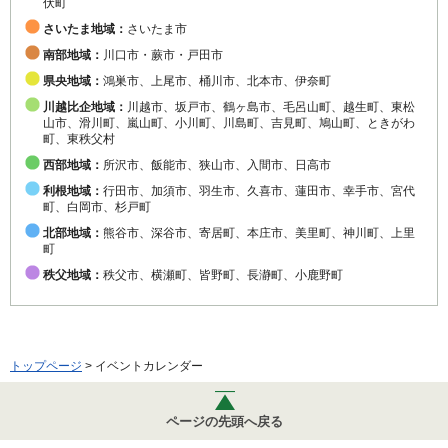
伏町
さいたま地域：
さいたま市
南部地域：
川口市・蕨市・戸田市
県央地域：
鴻巣市、上尾市、桶川市、北本市、伊奈町
川越比企地域：
川越市、坂戸市、鶴ヶ島市、毛呂山町、越生町、東松
山市、滑川町、嵐山町、小川町、川島町、吉見町、鳩山町、ときがわ
町、東秩父村
西部地域：
所沢市、飯能市、狭山市、入間市、日高市
利根地域：
行田市、加須市、羽生市、久喜市、蓮田市、幸手市、宮代
町、白岡市、杉戸町
北部地域：
熊谷市、深谷市、寄居町、本庄市、美里町、神川町、上里
町
秩父地域：
秩父市、横瀬町、皆野町、長瀞町、小鹿野町
トップページ
> イベントカレンダー
ページの先頭へ戻る