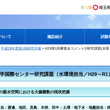
ついて
施設紹介
試験
>
平成29年度第1回研究評価
> H29第1回審査会コメント2/研究課題(水環 
学国際センター研究課題（水環境担当／H29～R1
の親水空間における大腸菌数の現状把握
担当：渡邊、池田、見島、木持、田中；土壌・地下水・地盤担当：柿本