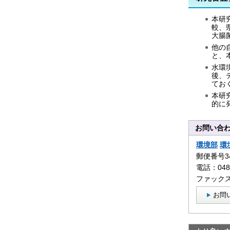
本研
較、
大腸
他の
と、
水環
後、
てお
本研
的に
お問い合
環境部
環
郵便番号3
電話：0480
ファックス：
お問