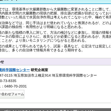
究では、環境基準が大腸菌群数から大腸菌数に変更されることに際して
県内親水空間の大腸菌数の現状の把握、排出源の把握が目的となってお
菌数といった視点で水質自浄作用は考えられてこなかった中、極めて有
自治体などでは、同じ手法はまだ使われていないと推測されるが、どの
本課題の独自性・有用性がより明確になると思われる。
境の新たな指標の導入に対して、方法の検討などに参加し、現場の情報
データの取得によりさらに、改良などが必要になると思われるが、先進
くことが、より良いモニタリングにつながると思われる。
究の成果として得られるであろう、試薬・器具など、公定法では規定し
発信し、多くの自治体で情報共有できるよう期待する。
わせ
境科学国際センター
研究企画室
47-0115 埼玉県加須市上種足914 埼玉県環境科学国際センター
-73-8335
0480-70-2031
い合わせフォーム