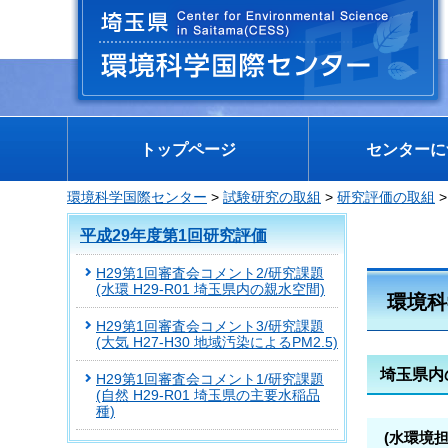
埼玉県 環境科学国際センター
トップページ
センターに
環境科学国際センター
>
試験研究の取組
>
研究評価の取組
平成29年度第1回研究評価
H29第1回審査会コメント2/研究課題
(水環 H29-R01 埼玉県内の親水空間)
環境科
H29第1回審査会コメント3/研究課題
(大気 H27-H30 地域汚染によるPM2.5)
埼玉県内
H29第1回審査会コメント1/研究課題
(自然 H29-R01 埼玉県の主要水稲品
種)
(水環境