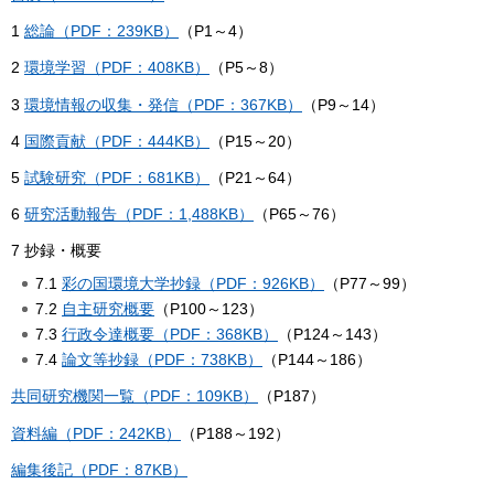
1
総論（PDF：239KB）
（P1～4）
2
環境学習（PDF：408KB）
（P5～8）
3
環境情報の収集・発信（PDF：367KB）
（P9～14）
4
国際貢献（PDF：444KB）
（P15～20）
5
試験研究（PDF：681KB）
（P21～64）
6
研究活動報告（PDF：1,488KB）
（P65～76）
7 抄録・概要
7.1
彩の国環境大学抄録（PDF：926KB）
（P77～99）
7.2
自主研究概要
（P100～123）
7.3
行政令達概要（PDF：368KB）
（P124～143）
7.4
論文等抄録（PDF：738KB）
（P144～186）
共同研究機関一覧（PDF：109KB）
（P187）
資料編（PDF：242KB）
（P188～192）
編集後記（PDF：87KB）