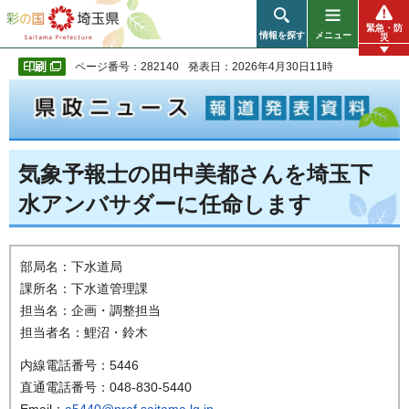
彩の国 埼玉県
緊急・防
情報を探す
メニュー
災
ページ番号：282140
発表日：2026年4月30日11時
気象予報士の田中美都さんを埼玉下
水アンバサダーに任命します
部局名：下水道局
課所名：下水道管理課
担当名：企画・調整担当
担当者名：鯉沼・鈴木
内線電話番号：5446
直通電話番号：048-830-5440
Email：
a5440@pref.saitama.lg.jp