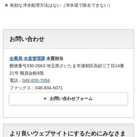
有効な浄水処理方法はない（浄水場で除去できない）
お問い合わせ
企業局
水道管理課
水質担当
郵便番号330-0063 埼玉県さいたま市浦和区高砂三丁目14番
21号 職員会館4階
電話：
048-830-7094
ファックス：048-834-5071
お問い合わせフォーム
より良いウェブサイトにするためにみなさま