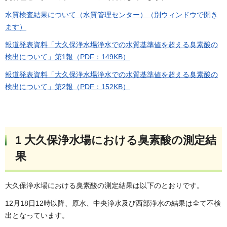
水質検査結果について（水質管理センター）（別ウィンドウで開き
ます）
報道発表資料「大久保浄水場浄水での水質基準値を超える臭素酸の
検出について」第1報（PDF：149KB）
報道発表資料「大久保浄水場浄水での水質基準値を超える臭素酸の
検出について」第2報（PDF：152KB）
1 大久保浄水場における臭素酸の測定結
果
大久保浄水場における臭素酸の測定結果は以下のとおりです。
12月18日12時以降、原水、中央浄水及び西部浄水の結果は全て不検
出となっています。