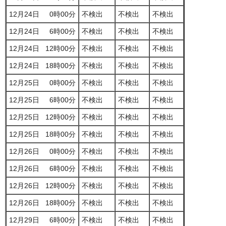
12月24日 0時00分
不検出
不検出
不検出
12月24日 6時00分
不検出
不検出
不検出
12月24日 12時00分
不検出
不検出
不検出
12月24日 18時00分
不検出
不検出
不検出
12月25日 0時00分
不検出
不検出
不検出
12月25日 6時00分
不検出
不検出
不検出
12月25日 12時00分
不検出
不検出
不検出
12月25日 18時00分
不検出
不検出
不検出
12月26日 0時00分
不検出
不検出
不検出
12月26日 6時00分
不検出
不検出
不検出
12月26日 12時00分
不検出
不検出
不検出
12月26日 18時00分
不検出
不検出
不検出
12月29日 6時00分
不検出
不検出
不検出