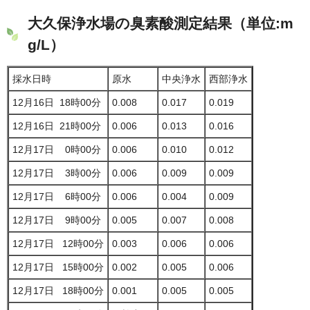
大久保浄水場の臭素酸測定結果（単位:m
g/L）
採水日時
原水
中央浄水
西部浄水
12月16日 18時00分
0.008
0.017
0.019
12月16日 21時00分
0.006
0.013
0.016
12月17日 0時00分
0.006
0.010
0.012
12月17日 3時00分
0.006
0.009
0.009
12月17日 6時00分
0.006
0.004
0.009
12月17日 9時00分
0.005
0.007
0.008
12月17日 12時00分
0.003
0.006
0.006
12月17日 15時00分
0.002
0.005
0.006
12月17日 18時00分
0.001
0.005
0.005