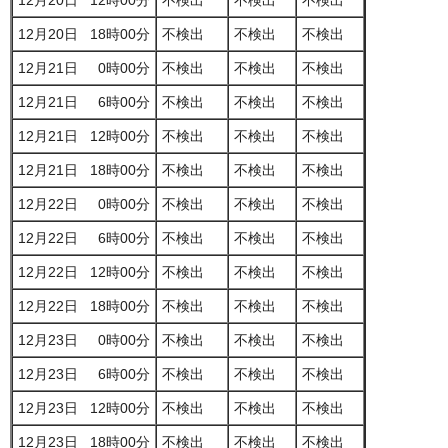
12月20日 12時00分
不検出
不検出
不検出
12月20日 18時00分
不検出
不検出
不検出
12月21日 0時00分
不検出
不検出
不検出
12月21日 6時00分
不検出
不検出
不検出
12月21日 12時00分
不検出
不検出
不検出
12月21日 18時00分
不検出
不検出
不検出
12月22日 0時00分
不検出
不検出
不検出
12月22日 6時00分
不検出
不検出
不検出
12月22日 12時00分
不検出
不検出
不検出
12月22日 18時00分
不検出
不検出
不検出
12月23日 0時00分
不検出
不検出
不検出
12月23日 6時00分
不検出
不検出
不検出
12月23日 12時00分
不検出
不検出
不検出
12月23日 18時00分
不検出
不検出
不検出