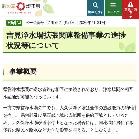
彩の国 埼玉県
緊急・防
情報を探す
メニュー
災
ページ番号：276722
掲載日：2026年7月31日
吉見浄水場拡張関連整備事業の進捗
状況等について
事業概要
県営浄水場間の送水管路は相互に接続されており、浄水場間の相互
水融通が可能となっています。
一方で県営浄水場の中でも、大久保浄水場は全体の施設能力の約5割
を有し、県南部及び県西部地域の広範囲を供給区域としているた
め、大久保浄水場が送水停止となった場合には、同地域に居住する
多数の県民へ断水など大きな影響を与えることになります。