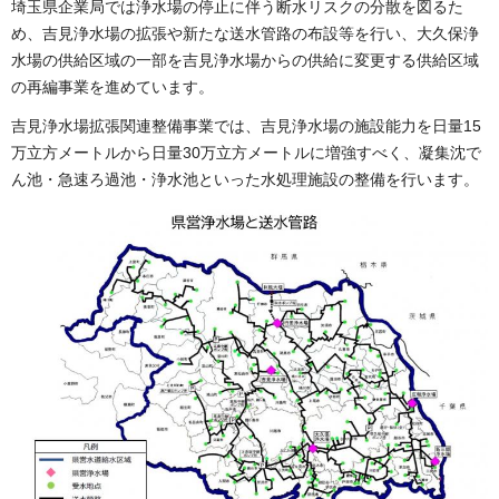
埼玉県企業局では浄水場の停止に伴う断水リスクの分散を図るた
め、吉見浄水場の拡張や新たな送水管路の布設等を行い、大久保浄
水場の供給区域の一部を吉見浄水場からの供給に変更する供給区域
の再編事業を進めています。
吉見浄水場拡張関連整備事業では、吉見浄水場の施設能力を日量15
万立方メートルから日量30万立方メートルに増強すべく、凝集沈で
ん池・急速ろ過池・浄水池といった水処理施設の整備を行います。