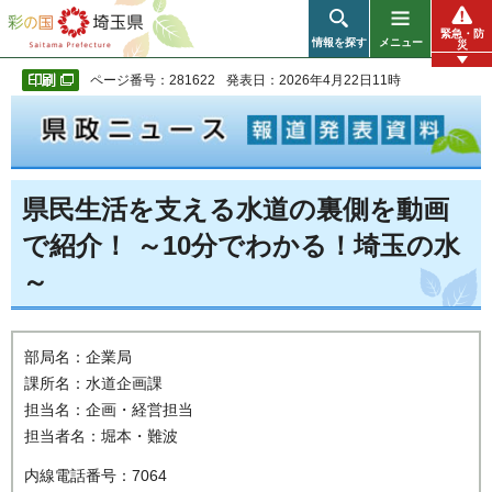
彩の国 埼玉県
緊急・防
情報を探す
メニュー
災
ページ番号：281622
発表日：2026年4月22日11時
県民生活を支える水道の裏側を動画
で紹介！ ～10分でわかる！埼玉の水
～
部局名：企業局
課所名：水道企画課
担当名：企画・経営担当
担当者名：堀本・難波
内線電話番号：7064