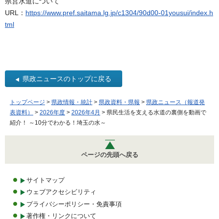
県営水道について
URL：
https://www.pref.saitama.lg.jp/c1304/90d00-01yousui/index.h
tml
県政ニュースのトップに戻る
トップページ
>
県政情報・統計
>
県政資料・県報
>
県政ニュース（報道発
表資料）
>
2026年度
>
2026年4月
> 県民生活を支える水道の裏側を動画で
紹介！ ～10分でわかる！埼玉の水～
ページの先頭へ戻る
サイトマップ
ウェブアクセシビリティ
プライバシーポリシー・免責事項
著作権・リンクについて