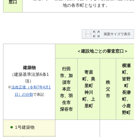
窓口
地の各市町となります。
画面サイズで表示
＜建設地ごとの審査窓口＞
横瀬
建築物
行田
寄居
町、
（建築基準法第6条1
市、加
町、美
皆野
項）
須市
秩
里町
町
※
法改正後（令和7年4月1
本庄
父
神川
長瀞
日）の分類
で表記
市、羽
市
町、上
町、
生市
里町
小鹿
深谷市
野町
1号建築物