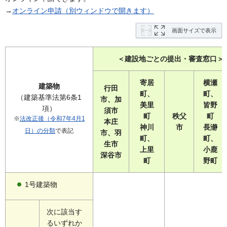
→
オンライン申請（別ウィンドウで開きます）
画面サイズで表示
＜建設地ごとの提出・審査窓口＞
寄居
横瀬
建築物
行田
町、
町、
（建築基準法第6条1
市、加
美里
皆野
項）
須市
町
秩父
町
※
法改正後（令和7年4月1
本庄
神川
市
長瀞
日）の分類
で表記
市、羽
町、
町、
生市
上里
小鹿
深谷市
町
野町
1号建築物
次に該当す
るいずれか