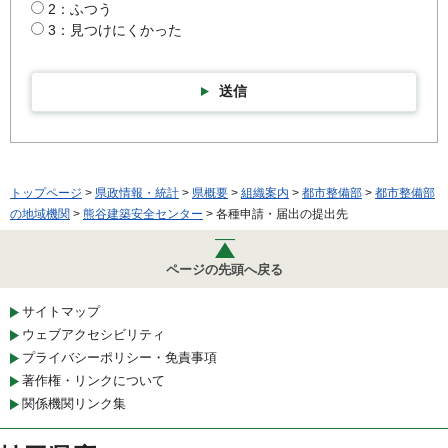
2：ふつう
3：見つけにくかった
送信
トップページ
>
県政情報・統計
>
県概要
>
組織案内
>
都市整備部
>
都市整備部
の地域機関
>
熊谷建築安全センター
> 各種申請・届出の提出先
ページの先頭へ戻る
サイトマップ
ウェブアクセシビリティ
プライバシーポリシー・免責事項
著作権・リンクについて
関係機関リンク集