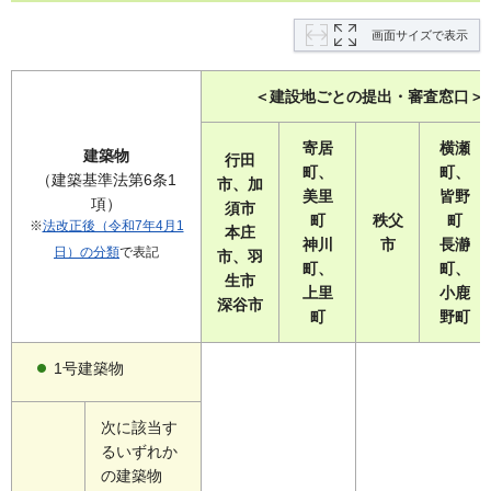
画面サイズで表示
＜建設地ごとの提出・審査窓口＞
寄居
横瀬
建築物
行田
町、
町、
（建築基準法第6条1
市、加
美里
皆野
項）
須市
町
秩父
町
※
法改正後（令和7年4月1
本庄
神川
市
長瀞
日）の分類
で表記
市、羽
町、
町、
生市
上里
小鹿
深谷市
町
野町
1号建築物
次に該当す
るいずれか
の建築物