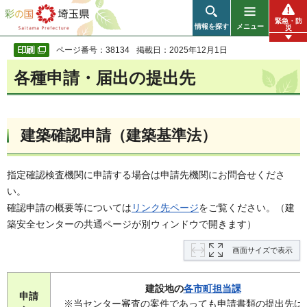
彩の国 埼玉県
緊急・防
情報を探す
メニュー
災
ページ番号：38134
掲載日：2025年12月1日
各種申請・届出の提出先
建築確認申請（建築基準法）
指定確認検査機関に申請する場合は申請先機関にお問合せくださ
い。
確認申請の概要等については
リンク先ページ
をご覧ください。（建
築安全センターの共通ページが別ウィンドウで開きます）
画面サイズで表示
建設地の
各市町担当課
申請
※当センター審査の案件であっても申請書類の提出先は