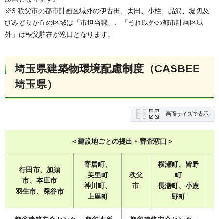
※3 秩父市の都市計画区域外の伊古田、太田、小柱、品沢、堀切及
びみどりが丘の区域は「市担当課」、「それ以外の都市計画区域
外」は秩父駐在が窓口となります。
埼玉県建築物環境配慮制度（CASBEE
埼玉県）
画面サイズで表示
＜建設地ごとの提出・審査窓口＞
寄居町、
横瀬町、皆野
行田市、加須
美里町
秩父
町
市、本庄市
神川町、
市
長瀞町、小鹿
羽生市、深谷市
上里町
野町