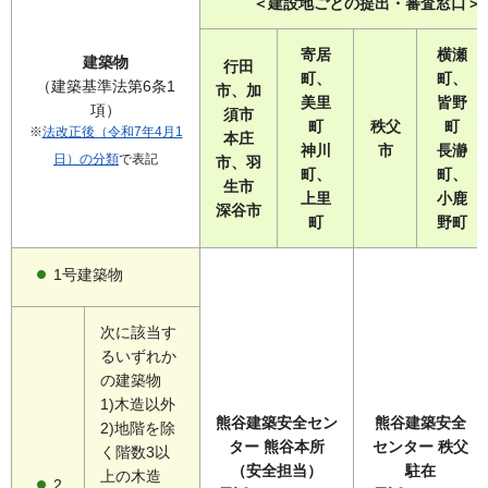
＜建設地ごとの提出・審査窓口＞
寄居
横瀬
建築物
行田
町、
町、
（建築基準法第6条1
市、加
美里
皆野
項）
須市
町
秩父
町
※
法改正後（令和7年4月1
本庄
神川
市
長瀞
日）の分類
で表記
市、羽
町、
町、
生市
上里
小鹿
深谷市
町
野町
1号建築物
次に該当す
るいずれか
の建築物
1)木造以外
熊谷建築安全セン
熊谷建築安全
2)地階を除
ター 熊谷本所
センター 秩父
く階数3以
（安全担当）
駐在
上の木造
2