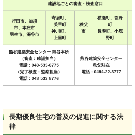
建設地ごとの審査・検査窓口
寄居町、
横瀬町、皆野
行田市、加須
美里町
秩父
町
市、本庄市
神川町、
市
長瀞町、小鹿
羽生市、深谷市
上里町
野町
熊谷建築安全センター 熊谷本所
（審査：確認担当）
熊谷建築安全センター
電話：048-533-8775
秩父駐在
（完了検査：監察担当）
電話：0494-22-3777
電話：048-533-8776
長期優良住宅の普及の促進に関する法
律