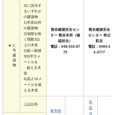
次に該当す
るいずれか
の建築物
1)木造以外
の建築物
熊谷建築安全セン
熊谷建築安全
2)地階を除
ター 熊谷本所（確
センター 秩父
く階数3以
認担当）
駐在
上の木造
2
電話：048-533-87
電話：0494-2
号
3)延べ面積
75
2-3777
建
300平方メ
築
ートルを
物
超える木
造
4)高さ16メ
ートルを超
える木造
市
上記以外
担
各市担
当