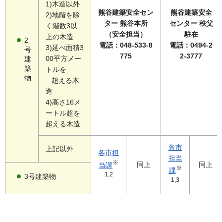
1)木造以外
熊谷建築安全セン
熊谷建築安全
2)地階を除
ター 熊谷本所
センター 秩父
く階数3以
（安全担当）
駐在
上の木造
2
電話：048-533-8
電話：0494-2
3)延べ面積3
号
775
2-3777
00平方メー
建
築
トルを
物
超える木
造
4)高さ16メ
ートル超を
超える木造
各市
上記以外
各市担
担当
※
同上
同上
当課
※
課
1,2
3号建築物
1,3