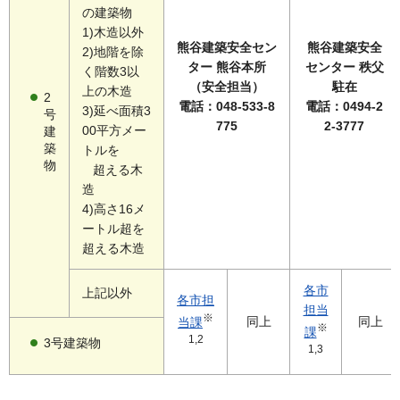
の建築物
1)木造以外
熊谷建築安全セン
熊谷建築安全
2)地階を除
ター 熊谷本所
センター 秩父
く階数3以
（安全担当）
駐在
上の木造
2
電話：048-533-8
電話：0494-2
3)延べ面積3
号
775
2-3777
00平方メー
建
築
トルを
物
超える木
造
4)高さ16メ
ートル超を
超える木造
各市
上記以外
各市担
担当
※
同上
同上
当課
※
課
1,2
3号建築物
1,3