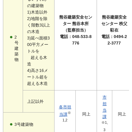
の建築物
1)木造以外
熊谷建築安全セン
熊谷建築安全
2)地階を除
ター 熊谷本所
センター 秩父
く階数3以上
（監察担当）
駐在
の木造
電話：048-533-8
電話：0494-2
2
3)延べ面積3
号
776
2-3777
00平方メー
建
トルを
築
超える木
物
造
4)高さ16メ
ートル超を
超える木造
市
上記以外
担
各市担
当
※
同上
同上
当課
課
1,2
※1,
3号建築物
3