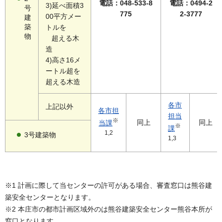
電話：048-533-8
電話：0494-2
3)延べ面積3
号
775
2-3777
00平方メー
建
築
トルを
物
超える木
造
4)高さ16メ
ートル超を
超える木造
各市
上記以外
各市担
担当
※
同上
同上
当課
※
課
1,2
3号建築物
1,3
※1 計画に際して当センターの許可がある場合、審査窓口は熊谷建
築安全センターとなります。
※2 本庄市の都市計画区域外のは熊谷建築安全センター熊谷本所が
窓口となります。