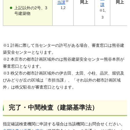
※
同上
同上
当課
課
上記以外の2号、3
1,2
※1,
号建築物
3
※1 計画に際して当センターの許可がある場合、審査窓口は熊谷建
築安全センターとなります。
※2 本庄市の都市計画区域外のは熊谷建築安全センター熊谷本所が
審査窓口となります。
※3 秩父市の都市計画区域外の伊古田、太田、小柱、品沢、堀切及
びみどりが丘の区域は「市担当課」、「それ以外の都市計画区域
外」は秩父駐在が審査窓口となります。
完了・中間検査（建築基準法）
指定確認検査機関に申請する場合は当該機関にお問合せください。