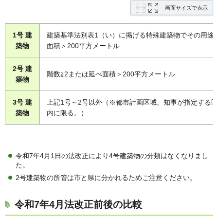
画面サイズで表示
1号 建
建築基準法別表1（い）に掲げる特殊建築物でその用途
築物
面積＞200平方メートル
2号 建
階数≧2または延べ面積＞200平方メートル
築物
3号 建
上記1号～2号以外（※都市計画区域、知事が指定する
築物
内に限る。）
令和7年4月1日の法改正により4号建築物の分類はなくなりまし
た。
2号建築物の所管は市と県に分かれるためご注意ください。
令和7年4月法改正前後の比較