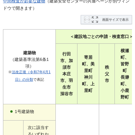
中間検査が必要な建物
（建築安全センターの共通ページが別ウィン
ドウで開きます）
画面サイズで表示
＜建設地ごとの申請・検査窓口＞
横瀬
建築物
行田
寄居
町、
（建築基準法第6条1
市、加
町、美
皆野
項）
須市
秩
里町
町
※
法改正後（令和7年4月1
本庄
父
神川
長瀞
日）の分類
で表記
市、羽
市
町、上
町、
生市
里町
小鹿
深谷市
野町
1号建築物
次に該当す
るいずれか