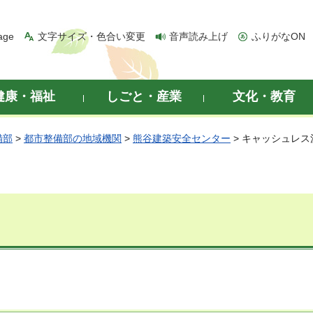
age
文字サイズ・色合い変更
音声読み上げ
ふりがなON
健康・福祉
しごと・産業
文化・教育
備部
>
都市整備部の地域機関
>
熊谷建築安全センター
> キャッシュレ