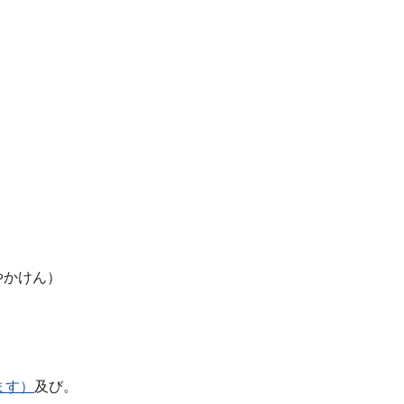
、はやかけん）
ます）
及び。