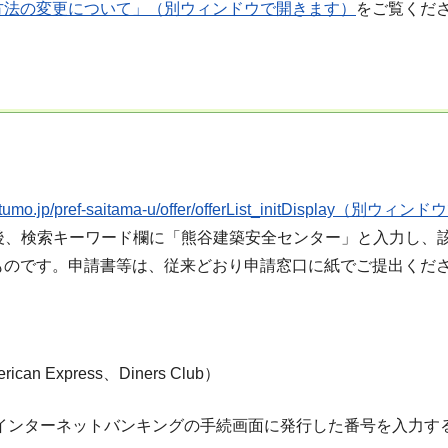
方法の変更について」（別ウィンドウで開きます）
をご覧くだ
y.e-tumo.jp/pref-saitama-u/offer/offerList_initDisplay（
後、検索キーワード欄に「熊谷建築安全センター」と入力し、
ものです。申請書等は、従来どおり申請窓口に紙でご提出くだ
ican Express、Diners Club）
やインターネットバンキングの手続画面に発行した番号を入力す