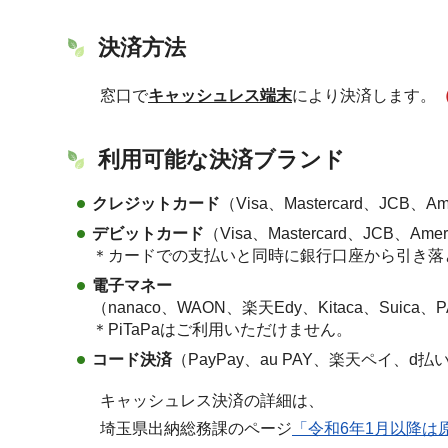
決済方法
窓口で
キャッシュレス端末
により決済します。
利用可能な決済ブランド
クレジットカード
（Visa、Mastercard、JCB、Amer
デビットカード
（Visa、Mastercard、JCB、Ameri
＊カードでの支払いと同時に銀行口座から引き落
電子マネー
（nanaco、WAON、楽天Edy、Kitaca、Suica
＊PiTaPaはご利用いただけません。
コード決済
（PayPay、au PAY、楽天ペイ、d払
キャッシュレス決済の詳細は、
埼玉県出納総務課のページ
「令和6年1月以降