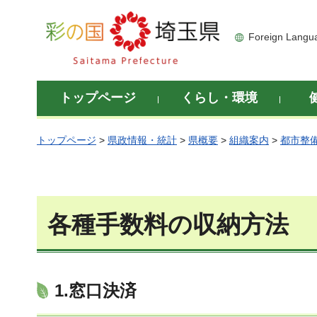
彩の国 埼玉県
Foreign Langu
トップページ
くらし・環境
トップページ
>
県政情報・統計
>
県概要
>
組織案内
>
都市整
各種手数料の収納方法
1.窓口決済