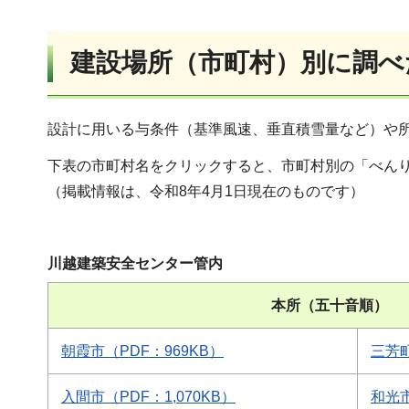
建設場所（市町村）別に調べ
設計に用いる与条件（基準風速、垂直積雪量など）や
下表の市町村名をクリックすると、市町村別の「べんり
（掲載情報は、令和8年4月1日現在のものです）
川越建築安全センター管内
本所（五十音順）
朝霞市（PDF：969KB）
三芳町
入間市（PDF：1,070KB）
和光市