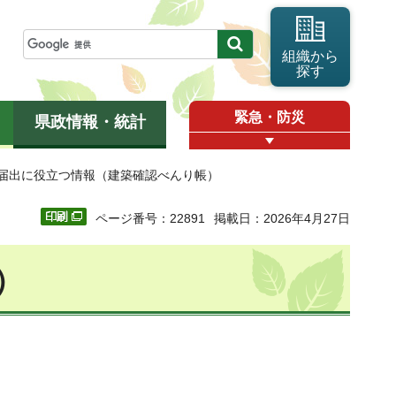
組織から
探す
緊急・防災
県政情報・統計
種届出に役立つ情報（建築確認べんり帳）
ページ番号：22891
掲載日：2026年4月27日
）