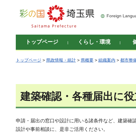
彩の国 埼玉県
Foreign Langu
トップページ
くらし・環境
トップページ
>
県政情報・統計
>
県概要
>
組織案内
>
都市整
建築確認・各種届出に役
申請・届出の窓口や設計に用いる諸条件など、建築確
設計や事前相談に、是非ご活用ください。