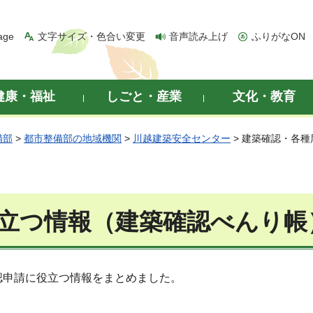
age
文字サイズ・色合い変更
音声読み上げ
ふりがなON
健康・福祉
しごと・産業
文化・教育
備部
>
都市整備部の地域機関
>
川越建築安全センター
> 建築確認・各
立つ情報（建築確認べんり帳
認申請に役立つ情報をまとめました。