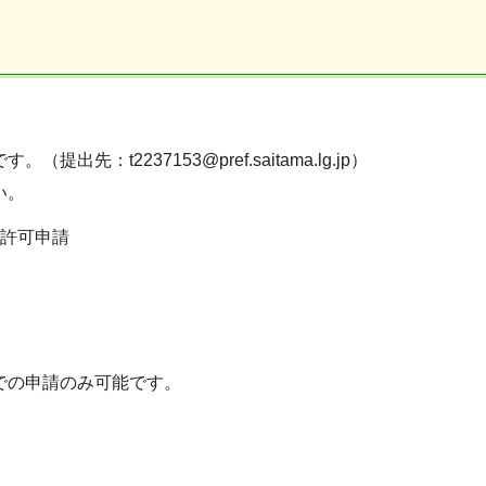
：t2237153@pref.saitama.lg.jp）
い。
許可申請
での申請のみ可能です。