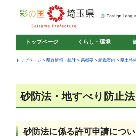
彩の国 埼玉県
Foreign Langu
トップページ
くらし・環境
トップページ
>
県政情報・統計
>
県概要
>
組織案内
>
県土整
砂防法・地すべり防止法
砂防法に係る許可申請につい