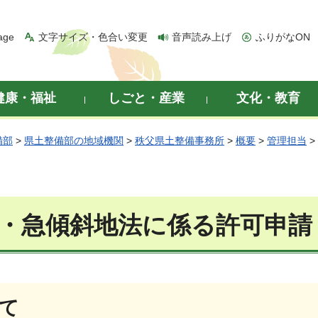
age
文字サイズ・色合い変更
音声読み上げ
ふりがなON
健康・福祉
しごと・産業
文化・教育
備部
>
県土整備部の地域機関
>
秩父県土整備事務所
>
概要
>
管理担当
>
・急傾斜地法に係る許可申請
て