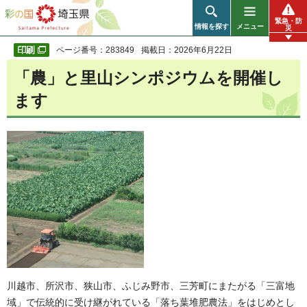
彩の国 埼玉県
緊急・防
情報を探す
メニュー
災
ページ番号：283849
掲載日：2026年6月22日
「農」と里山シンポジウムを開催し
ます
川越市、所沢市、狭山市、ふじみ野市、三芳町にまたがる「三富地
域」で伝統的に受け継がれている「落ち葉堆肥農法」をはじめとし