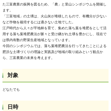
た三富農業の振興を図るため、「農」と里山シンポジウムを開催し
ます。
「三富地域」の土壌は、火山灰が堆積したもので、有機分が少ない
など作物を栽培するには適さない土地でした。
江戸時代から人々が平地林を育て、集めた落ち葉を堆肥をとして活
用する落ち葉堆肥農法が脈々と受け継がれ土壌を豊かにし、現在で
は県内有数の野菜生産地域となっています。
今回のシンポジウムでは、落ち葉堆肥農法を行ってきたことによる
肥沃な土壌づくりの理論と実践及び地域の取り組みという観点か
ら、三富農業の未来を考えます。
対象
どなたでも
日時