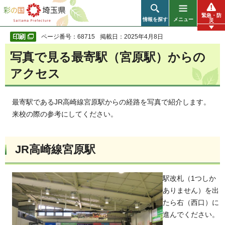
彩の国 埼玉県
緊急・防
情報を探す
メニュー
災
ページ番号：68715
掲載日：2025年4月8日
写真で見る最寄駅（宮原駅）からの
アクセス
最寄駅であるJR高崎線宮原駅からの経路を写真で紹介します。
来校の際の参考にしてください。
JR高崎線宮原駅
駅改札（1つしか
ありません）を出
たら右（西口）に
進んでください。