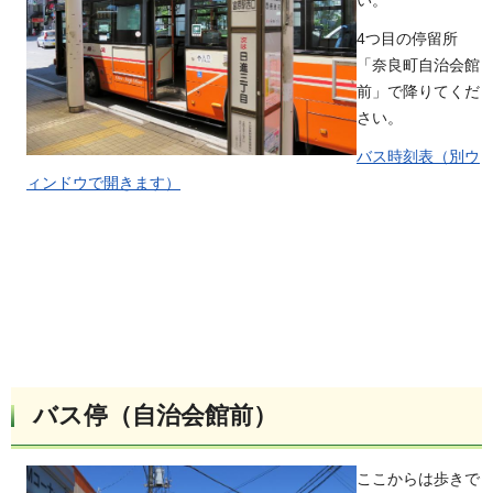
い。
4つ目の停留所
「奈良町自治会館
前」で降りてくだ
さい。
バス時刻表（別ウ
ィンドウで開きます）
バス停（自治会館前）
ここからは歩きで