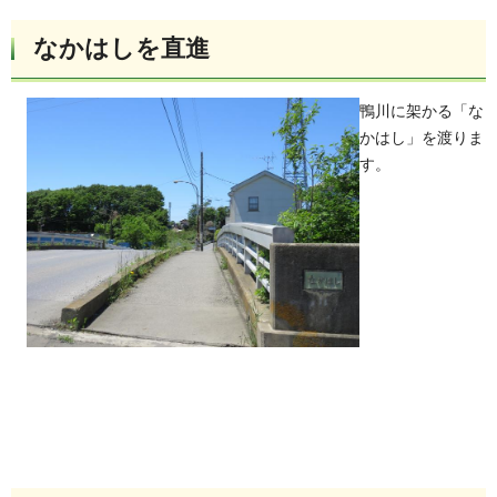
なかはしを直進
鴨川に架かる「な
かはし」を渡りま
す。