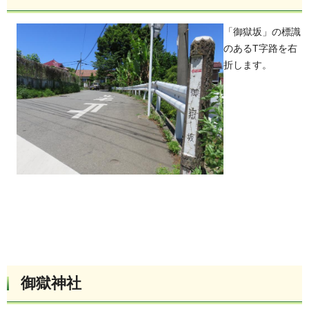
「御獄坂」の標識
のあるT字路を右
折します。
御獄神社