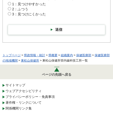
1：見つけやすかった
2：ふつう
3：見つけにくかった
送信
トップページ
>
県政情報・統計
>
県概要
>
組織案内
>
保健医療部
>
保健医療部
の地域機関
>
東松山保健所
> 東松山保健所管内歯科技工所一覧
ページの先頭へ戻る
サイトマップ
ウェブアクセシビリティ
プライバシーポリシー・免責事項
著作権・リンクについて
関係機関リンク集