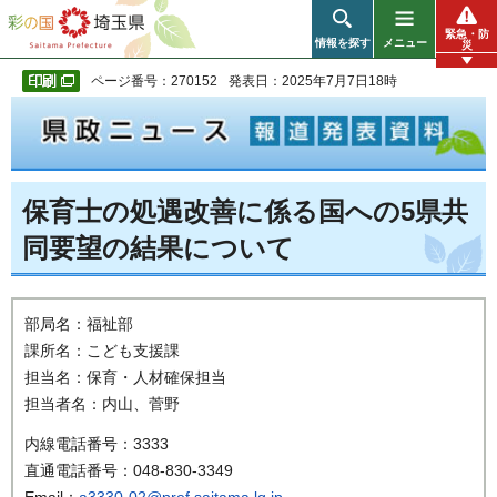
彩の国 埼玉県
緊急・防
情報を探す
メニュー
災
ページ番号：270152
発表日：2025年7月7日18時
保育士の処遇改善に係る国への5県共
同要望の結果について
部局名：福祉部
課所名：こども支援課
担当名：保育・人材確保担当
担当者名：内山、菅野
内線電話番号：3333
直通電話番号：048-830-3349
Email：
a3330-02@pref.saitama.lg.jp