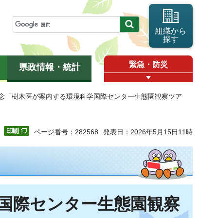
組織から
探す
緊急・防災
県政情報・統計
記念「樹木医が案内する環境科学国際センター生態園観察ツア
ページ番号：282568
発表日：2026年5月15日11時
国際センター生態園観察