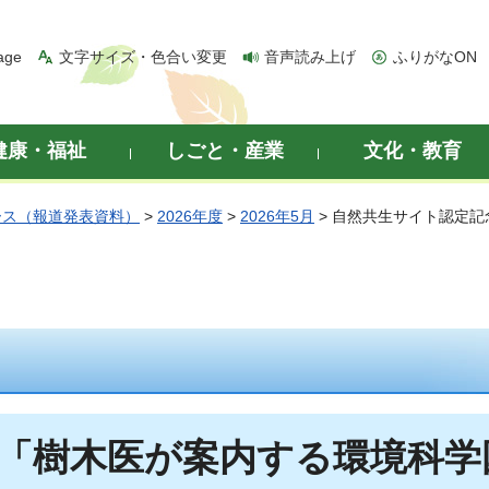
age
文字サイズ・色合い変更
音声読み上げ
ふりがなON
健康・福祉
しごと・産業
文化・教育
ース（報道発表資料）
>
2026年度
>
2026年5月
> 自然共生サイト認定
「樹木医が案内する環境科学