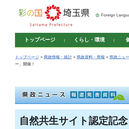
彩の国 埼玉県
Foreign Langu
トップページ
くらし・環境
トップページ
>
県政情報・統計
>
県政資料・県報
>
県政ニュ
ー」開催！
自然共生サイト認定記念