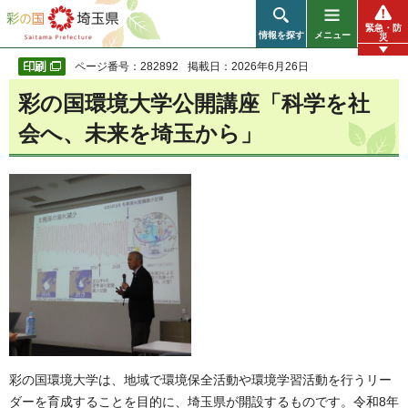
彩の国 埼玉県
緊急・防
情報を探す
メニュー
災
ページ番号：282892
掲載日：2026年6月26日
彩の国環境大学公開講座「科学を社
会へ、未来を埼玉から」
彩の国環境大学は、地域で環境保全活動や環境学習活動を行うリー
ダーを育成することを目的に、埼玉県が開設するものです。令和8年