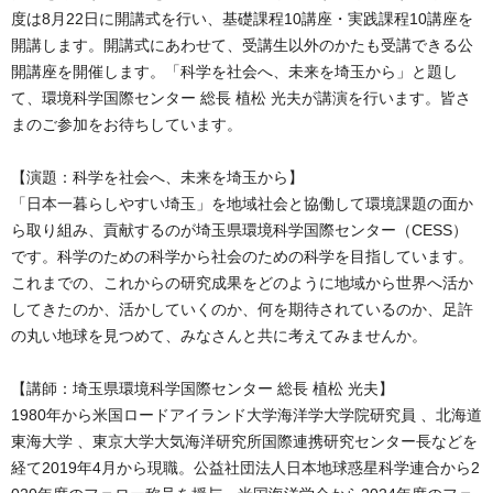
度は8月22日に開講式を行い、基礎課程10講座・実践課程10講座を
開講します。開講式にあわせて、受講生以外のかたも受講できる公
開講座を開催します。「科学を社会へ、未来を埼玉から」と題し
て、環境科学国際センター 総長 植松 光夫が講演を行います。皆さ
まのご参加をお待ちしています。
【演題：科学を社会へ、未来を埼玉から】
「日本一暮らしやすい埼玉」を地域社会と協働して環境課題の面か
ら取り組み、貢献するのが埼玉県環境科学国際センター（CESS）
です。科学のための科学から社会のための科学を目指しています。
これまでの、これからの研究成果をどのように地域から世界へ活か
してきたのか、活かしていくのか、何を期待されているのか、足許
の丸い地球を見つめて、みなさんと共に考えてみませんか。
【講師：埼玉県環境科学国際センター 総長 植松 光夫】
1980年から米国ロードアイランド大学海洋学大学院研究員 、北海道
東海大学 、東京大学大気海洋研究所国際連携研究センター長などを
経て2019年4月から現職。公益社団法人日本地球惑星科学連合から2