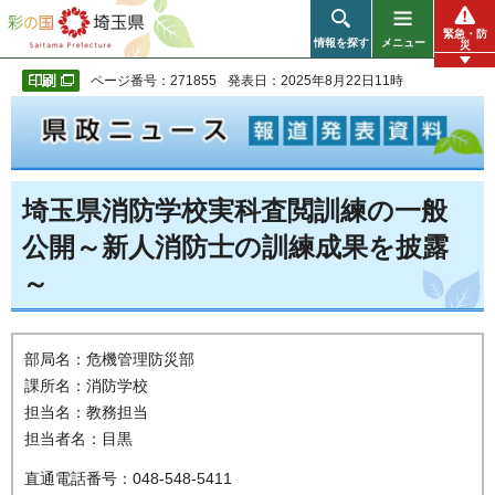
彩の国 埼玉県
緊急・防
情報を探す
メニュー
災
ページ番号：271855
発表日：2025年8月22日11時
埼玉県消防学校実科査閲訓練の一般
公開～新人消防士の訓練成果を披露
～
部局名：危機管理防災部
課所名：消防学校
担当名：教務担当
担当者名：目黒
直通電話番号：048-548-5411