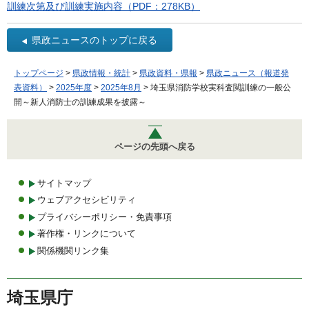
訓練次第及び訓練実施内容（PDF：278KB）
県政ニュースのトップに戻る
トップページ
>
県政情報・統計
>
県政資料・県報
>
県政ニュース（報道発
表資料）
>
2025年度
>
2025年8月
> 埼玉県消防学校実科査閲訓練の一般公
開～新人消防士の訓練成果を披露～
ページの先頭へ戻る
サイトマップ
ウェブアクセシビリティ
プライバシーポリシー・免責事項
著作権・リンクについて
関係機関リンク集
埼玉県庁