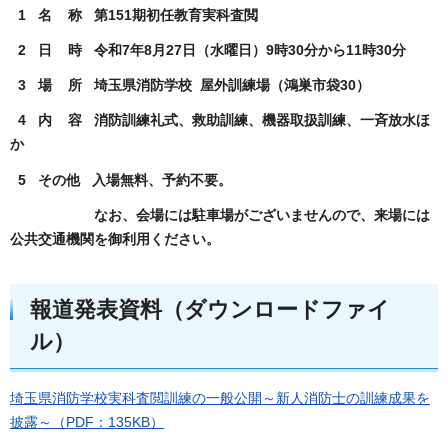
1 名 称 第151期初任教育実科査閲
2 日 時 令和7年8月27日（水曜日）9時30分から11時30分
3 場 所 埼玉県消防学校 屋外訓練場（鴻巣市袋30）
4 内 容 消防訓練礼式、救助訓練、機器取扱訓練、一斉放水ほ
か
5 その他 入場無料、予約不要。
なお、会場には駐車場がございませんので、来場には
公共交通機関を御利用ください。
報道発表資料（ダウンロードファイ
ル）
埼玉県消防学校実科査閲訓練の一般公開～新人消防士の訓練成果を
披露～（PDF：135KB）