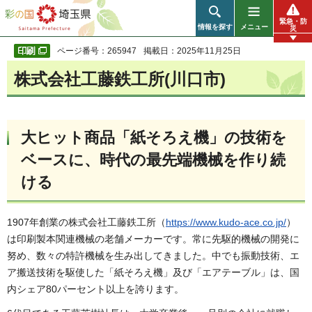
彩の国 埼玉県
緊急・防
情報を探す
メニュー
災
ページ番号：265947
掲載日：2025年11月25日
株式会社工藤鉄工所(川口市)
大ヒット商品「紙そろえ機」の技術を
ベースに、時代の最先端機械を作り続
ける
1907年創業の株式会社工藤鉄工所（
https://www.kudo-ace.co.jp/
）
は印刷製本関連機械の老舗メーカーです。常に先駆的機械の開発に
努め、数々の特許機械を生み出してきました。中でも振動技術、エ
ア搬送技術を駆使した「紙そろえ機」及び「エアテーブル」は、国
内シェア80パーセント以上を誇ります。