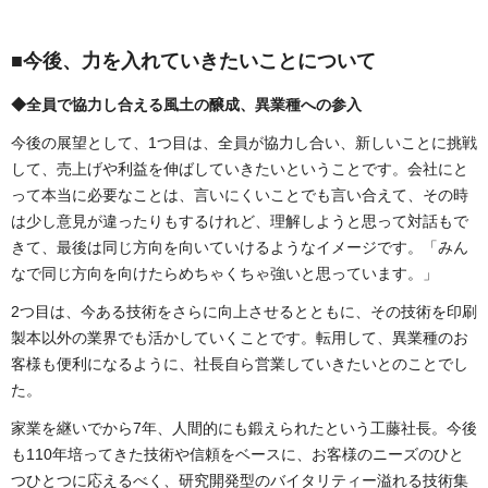
■今後、力を入れていきたいことについて
◆全員で協力し合える風土の醸成、異業種への参入
今後の展望として、1つ目は、全員が協力し合い、新しいことに挑戦
して、売上げや利益を伸ばしていきたいということです。会社にと
って本当に必要なことは、言いにくいことでも言い合えて、その時
は少し意見が違ったりもするけれど、理解しようと思って対話もで
きて、最後は同じ方向を向いていけるようなイメージです。「みん
なで同じ方向を向けたらめちゃくちゃ強いと思っています。」
2つ目は、今ある技術をさらに向上させるとともに、その技術を印刷
製本以外の業界でも活かしていくことです。転用して、異業種のお
客様も便利になるように、社長自ら営業していきたいとのことでし
た。
家業を継いでから7年、人間的にも鍛えられたという工藤社長。今後
も110年培ってきた技術や信頼をベースに、お客様のニーズのひと
つひとつに応えるべく、研究開発型のバイタリティー溢れる技術集