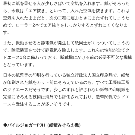
最初に紙を乗せる人が少しさばいて空気を入れます。紙がそろった
ら、今度は「エア抜き」といって、入れた空気を抜きます。これは
空気を入れたままだと、次の工程に運ぶときにまたずれてしまうた
めで、ローラー2本でエア抜きをしっかりするとずれにくくなりま
す。
また、振動させると静電気が発生して紙同士がくっついてしまうの
で、除電装置をつけて静電気を除去します。これらの性能が全てク
ドエース1台に備わっており、断裁機にかける前の必要不可欠な機械
となっています。
日本の紙幣等の印刷を行っている独立行政法人国立印刷局で、紙幣
が印刷された紙をカット前にそろえているのも、すべて工藤鉄工所
のクドエースだそうです。少しのずれも許されない紙幣の印刷紙を
完璧にそろえる技術は海外でも評価されており、造幣関係でクドエ
ースを受注することが多いそうです。
◆パイルジョガーPJH（紙積みそろえ機）