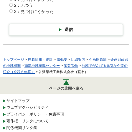
2：ふつう
3：見つけにくかった
送信
トップページ
>
県政情報・統計
>
県概要
>
組織案内
>
企画財政部
>
企画財政部
の地域機関
>
南部地域振興センター
>
産業労働
>
地域でがんばる元気な企業の
紹介（令和６年度）
> 谷沢菓機工業株式会社（蕨市）
ページの先頭へ戻る
サイトマップ
ウェブアクセシビリティ
プライバシーポリシー・免責事項
著作権・リンクについて
関係機関リンク集