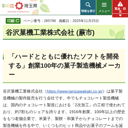
彩の国 埼玉県
緊急・防
情報を探す
メニュー
災
ページ番号：265786
掲載日：2025年11月25日
谷沢菓機工業株式会社 (蕨市)
「ハードとともに優れたソフトを開発
する」創業100年の菓子製造機械メーカ
ー
谷沢菓機工業株式会社（
https://www.tanizawakaki.co.jp/
）は菓子製
造機械の製作販売を行う会社です。中でもチョコレート製造機械
は、国内のチョコレート製造における「2次加工」の工程で使われて
おり、約7割ものシェアを誇ります。1916年創業、100年以上の歴史
をもつ老舗企業で、米菓子、製餅・和菓子からチョコレートまでの
製造機械を作る中で、いくつものヒット商品やお菓子のブームを誕