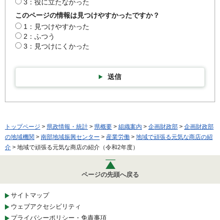
3：役に立たなかった
このページの情報は見つけやすかったですか？
1：見つけやすかった
2：ふつう
3：見つけにくかった
送信
トップページ
>
県政情報・統計
>
県概要
>
組織案内
>
企画財政部
>
企画財政部
の地域機関
>
南部地域振興センター
>
産業労働
>
地域で頑張る元気な商店の紹
介
> 地域で頑張る元気な商店の紹介（令和2年度）
ページの先頭へ戻る
サイトマップ
ウェブアクセシビリティ
プライバシーポリシー・免責事項