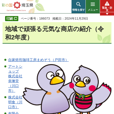
彩の国 埼玉県
緊急・防
情報を探す
メニュー
災
ページ番号：186073
掲載日：2024年11月29日
地域で頑張る元気な商店の紹介（令
和2年度）
自家焙煎珈琲工房まめぞう（戸田市）
アートシ
ョップ
株式会社
幸琳堂
（川口
市）
株式会社
明食（川
口市）
有限会