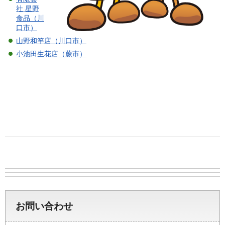
社 星野
食品（川
口市）
山野和竿店（川口市）
小池田生花店（蕨市）
お問い合わせ