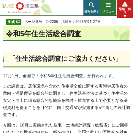
彩の国 埼玉県
緊急・防
情報を探す
メニュー
災
ページ番号：242286
掲載日：2023年9月27日
令和5年住生活総合調査
「住生活総合調査にご協力ください」
12月1日、全国で「令和5年住生活総合調査」が行われます。
この調査は、居住環境を含めた住生活全般に関する実態や居住者の
意向・満足度等を総合的に調査し、住生活基本法に基づく住生活の
安定・向上に係る総合的な施策を検討・推進する上で必要となる基
礎資料を得ることを目的に、国土交通省が実施する5年周期の統計調
査です。
今回は、10月に実施された住宅・土地統計調査（総務省）にご回答
いただいた世帯の中から一部を抽出し、全国で約10.8万世帯を対象