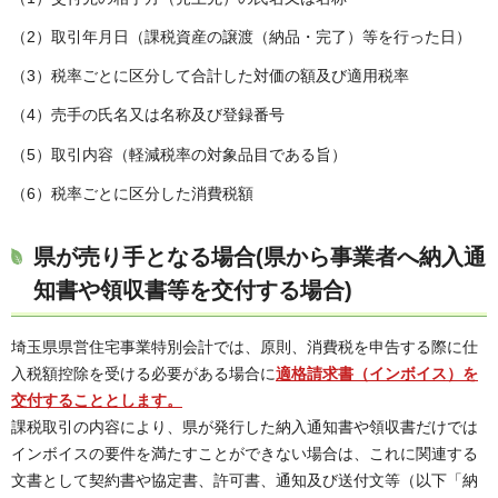
（2）取引年月日（課税資産の譲渡（納品・完了）等を行った日）
（3）税率ごとに区分して合計した対価の額及び適用税率
（4）売手の氏名又は名称及び登録番号
（5）取引内容（軽減税率の対象品目である旨）
（6）税率ごとに区分した消費税額
県が売り手となる場合(県から事業者へ納入通
知書や領収書等を交付する場合)
埼玉県県営住宅事業特別会計では、原則、消費税を申告する際に仕
入税額控除を受ける必要がある場合に
適格請求書（インボイス）を
交付することとします。
課税取引の内容により、県が発行した納入通知書や領収書だけでは
インボイスの要件を満たすことができない場合は、これに関連する
文書として契約書や協定書、許可書、通知及び送付文等（以下「納