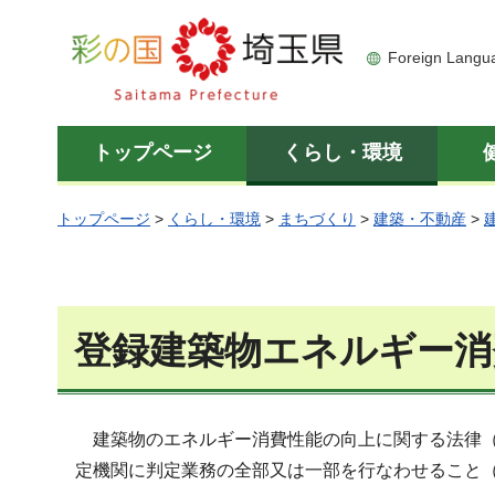
彩の国 埼玉県
Foreign Langu
トップページ
くらし・環境
トップページ
>
くらし・環境
>
まちづくり
>
建築・不動産
>
登録建築物エネルギー消
建築物のエネルギー消費性能の向上に関する法律（
定機関に判定業務の全部又は一部を行なわせること