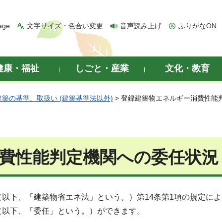
age
文字サイズ・色合い変更
音声読み上げ
ふりがなON
健康・福祉
しごと・産業
文化・教育
建築の基準、取扱い (建築基準法以外)
> 登録建築物エネルギー消費性能
費性能判定機関への委任状況
以下、「建築物省エネ法」という。）第14条第1項の規定に
（以下、「委任」という。）ができます。