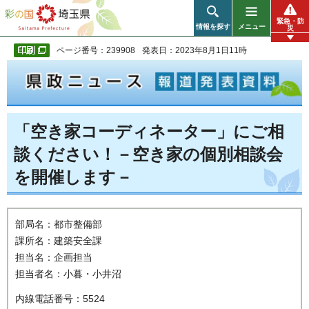
彩の国 埼玉県
緊急・防
情報を探す
メニュー
災
ページ番号：239908
発表日：2023年8月1日11時
「空き家コーディネーター」にご相
談ください！－空き家の個別相談会
を開催します－
部局名：都市整備部
課所名：建築安全課
担当名：企画担当
担当者名：小暮・小井沼
内線電話番号：5524