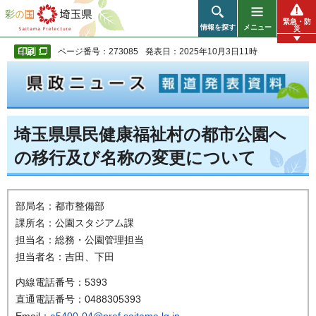
彩の国 埼玉県
緊急・防
情報を探す
メニュー
災
ページ番号：273085
発表日：2025年10月3日11時
埼玉県県民健康福祉村の都市公園へ
の移行及び名称の変更について
部局名：都市整備部
課所名：公園スタジアム課
担当名：総務・公園管理担当
担当者名：吉田、下田
内線電話番号：5393
直通電話番号：0488305393
Email：
a5400-04@pref.saitama.lg.jp