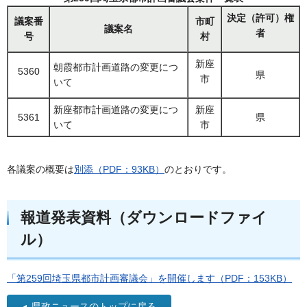
決定（許可）権
議案番
市町
議案名
者
号
村
新座
朝霞都市計画道路の変更につ
5360
県
市
いて
新座都市計画道路の変更につ
新座
5361
県
いて
市
各議案の概要は
別添（PDF：93KB）
のとおりです。
報道発表資料（ダウンロードファイ
ル）
「第259回埼玉県都市計画審議会」を開催します（PDF：153KB）
県政ニュースのトップに戻る