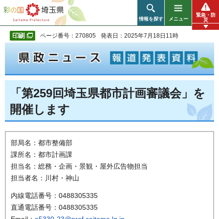
彩の国 埼玉県
緊急・防
情報を探す
メニュー
災
ページ番号：270805
発表日：2025年7月18日11時
「第259回埼玉県都市計画審議会」を
開催します
部局名：都市整備部
課所名：都市計画課
担当名：総務・企画・景観・屋外広告物担当
担当者名：川村・神山
内線電話番号：0488305335
直通電話番号：0488305335
Email：
a5330-23@pref.saitama.lg.jp