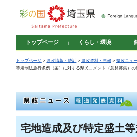
彩の国 埼玉県
Foreign Langu
トップページ
くらし・環境
トップページ
>
県政情報・統計
>
県政資料・県報
>
県政ニュ
等規制法施行条例（案）に対する県民コメント（意見募集）の
宅地造成及び特定盛土等