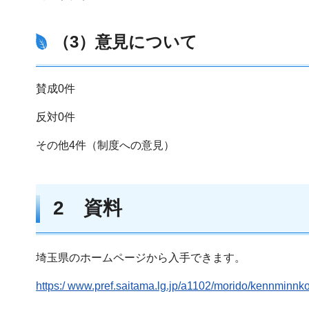
（3）意見について
賛成0件
反対0件
その他4件（制度への意見）
2 資料
埼玉県のホームページから入手できます。
https:/
www.pref.saitama.lg.jp/a1102/morido/kennminnk