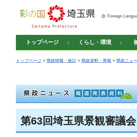
彩の国 埼玉県
Foreign Langu
トップページ
くらし・環境
トップページ
>
県政情報・統計
>
県政資料・県報
>
県政ニュ
第63回埼玉県景観審議