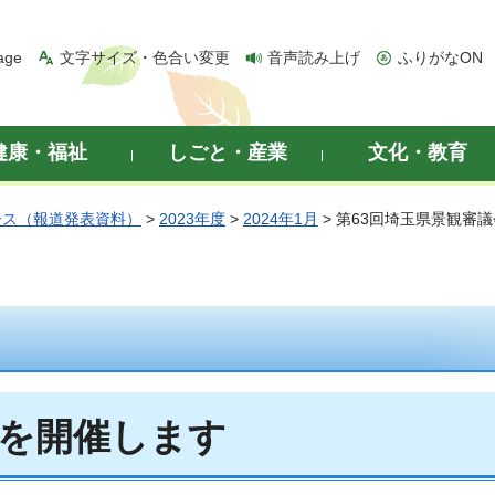
age
文字サイズ・色合い変更
音声読み上げ
ふりがなON
健康・福祉
しごと・産業
文化・教育
ース（報道発表資料）
>
2023年度
>
2024年1月
> 第63回埼玉県景観審
会を開催します