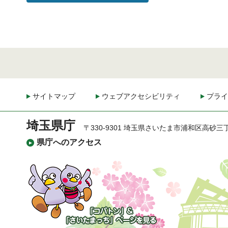
サイトマップ
ウェブアクセシビリティ
プライ
埼玉県庁
〒330-9301 埼玉県さいたま市浦和区高砂三
県庁へのアクセス
「コバトン」&「さいた
まっち」