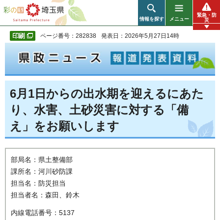
彩の国 埼玉県
緊急・防
情報を探す
メニュー
災
ページ番号：282838
発表日：2026年5月27日14時
6月1日からの出水期を迎えるにあた
り、水害、土砂災害に対する「備
え」をお願いします
部局名：県土整備部
課所名：河川砂防課
担当名：防災担当
担当者名：森田、鈴木
内線電話番号：5137