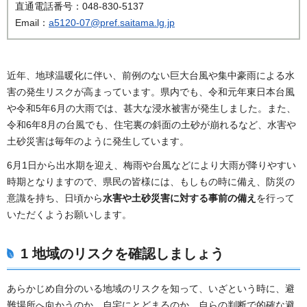
直通電話番号：048-830-5137
Email：
a5120-07@pref.saitama.lg.jp
近年、地球温暖化に伴い、前例のない巨大台風や集中豪雨による水
害の発生リスクが高まっています。県内でも、令和元年東日本台風
や令和5年6月の大雨では、甚大な浸水被害が発生しました。また、
令和6年8月の台風でも、住宅裏の斜面の土砂が崩れるなど、水害や
土砂災害は毎年のように発生しています。
6月1日から出水期を迎え、梅雨や台風などにより大雨が降りやすい
時期となりますので、県民の皆様には、もしもの時に備え、防災の
意識を持ち、日頃から
水害や土砂災害に対する事前の備え
を行って
いただくようお願いします。
1 地域のリスクを確認しましょう
あらかじめ自分のいる地域のリスクを知って、いざという時に、避
難場所へ向かうのか、自宅にとどまるのか、自らの判断で的確な避