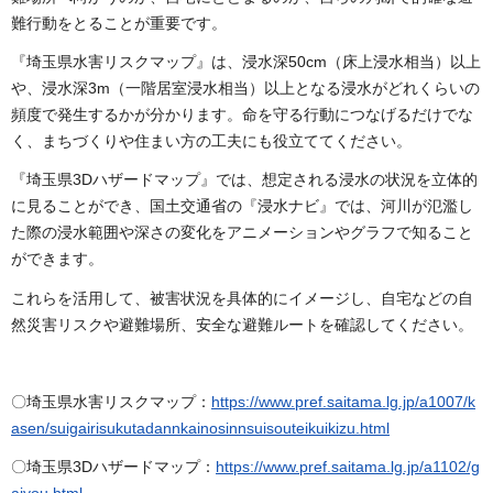
難行動をとることが重要です。
『埼玉県水害リスクマップ』は、浸水深50cm（床上浸水相当）以上
や、浸水深3m（一階居室浸水相当）以上となる浸水がどれくらいの
頻度で発生するかが分かります。命を守る行動につなげるだけでな
く、まちづくりや住まい方の工夫にも役立ててください。
『埼玉県3Dハザードマップ』では、想定される浸水の状況を立体的
に見ることができ、国土交通省の『浸水ナビ』では、河川が氾濫し
た際の浸水範囲や深さの変化をアニメーションやグラフで知ること
ができます。
これらを活用して、被害状況を具体的にイメージし、自宅などの自
然災害リスクや避難場所、安全な避難ルートを確認してください。
〇埼玉県水害リスクマップ：
https://www.pref.saitama.lg.jp/a1007/k
asen/suigairisukutadannkainosinnsuisouteikuikizu.html
〇埼玉県3Dハザードマップ：
https://www.pref.saitama.lg.jp/a1102/g