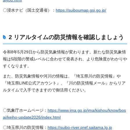
aiyou.html
〇浸水ナビ（国土交通省）：
https://suiboumap.gsi.go.jp/
2 リアルタイムの防災情報を確認しましょう
令和8年5月29日から防災気象情報が変わります。新たな防災気象情
報は5段階の警戒レベルに合わせて発表され、より危険度がわかりや
すくなります。
また、防災気象情報や河川の情報は、『埼玉県川の防災情報』や
『埼玉県LINE公式アカウント』、『川の防災情報メール』からリア
ルタイムで入手できますので御活用ください。
〇気象庁ホームページ：
https://www.jma.go.jp/jma/kishou/know/bos
ai/keiho-update2026/index.html
〇埼玉県川の防災情報：
https://suibo-river.pref.saitama.lg.jp