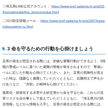
〇埼玉県LINE公式アカウント：
https://www.pref.saitama.lg.jp/a031
4/socialmedia/line_kinousyoukai.html
〇川の防災情報メール ：
https://www.pref.saitama.lg.jp/a1007/kawa
nobousaime-ru.html
3 命を守るための行動を心掛けましょう
災害の発生が想定される際には、的確な避難行動ができるよう、5段
階の警戒レベルに基づいた避難の情報が発令されますので、警戒レ
ベルに応じた行動を心掛けてください。また、災害の危険性が高ま
った時は、躊躇なく避難していただくとともに、近隣同士で声をか
けあうなど、『共助』の精神を心掛けてください。
激甚化・頻発化する水害や土砂災害から命を守るため、これらの災
害リスクを自分事として捉えていただくとともに、『埼玉県川の防
災情報』などから情報を入手し、災害の発生が想定される際には、