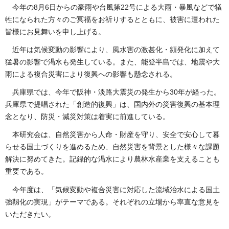
今年の8月6日からの豪雨や台風第22号による大雨・暴風などで犠
牲になられた方々のご冥福をお祈りするとともに、被害に遭われた
皆様にお見舞いを申し上げる。
近年は気候変動の影響により、風水害の激甚化・頻発化に加えて
猛暑の影響で渇水も発生している。また、能登半島では、地震や大
雨による複合災害により復興への影響も懸念される。
兵庫県では、今年で阪神・淡路大震災の発生から30年が経った。
兵庫県で提唱された「創造的復興」は、国内外の災害復興の基本理
念となり、防災・減災対策は着実に前進している。
本研究会は、自然災害から人命・財産を守り、安全で安心して暮
らせる国土づくりを進めるため、自然災害を背景とした様々な課題
解決に努めてきた。記録的な渇水により農林水産業を支えることも
重要である。
今年度は、「気候変動や複合災害に対応した流域治水による国土
強靱化の実現」がテーマである。それぞれの立場から率直な意見を
いただきたい。