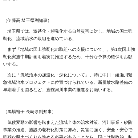
（伊藤高 埼玉県副知事）
埼玉県では、激甚化・頻発化する自然災害に対し、地域の国土強
靱化、流域治水の取組を進めている。
まず「地域の国土強靭化の取組への支援について」、第1次国土強
靭化実施中期計画を着実に推進するため、十分な予算の確保をお願
いする。
次に「流域治水の加速化・深化について」、特に中川・綾瀬川緊
急流域治水プロジェクトに位置づけられている、新規放水路整備の
早期着手を図るなど、直轄河川事業の推進をお願いする。
（馬場裕子 長崎県副知事）
気候変動の影響を踏まえた流域全体の治水対策、河川事業・砂防
事業の推進、施設の老朽化対策に努め、災害に強く、安全・安心で
強靱な県土づくりを進める必要があることから、国には財政的、制