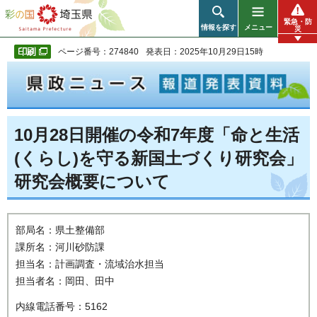
彩の国 埼玉県
緊急・防
情報を探す
メニュー
災
ページ番号：274840
発表日：2025年10月29日15時
10月28日開催の令和7年度「命と生活
(くらし)を守る新国土づくり研究会」
研究会概要について
部局名：県土整備部
課所名：河川砂防課
担当名：計画調査・流域治水担当
担当者名：岡田、田中
内線電話番号：5162