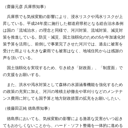
（齋藤元彦 兵庫県知事）
兵庫県でも気候変動の影響により、浸水リスクや渇水リスクが上
昇している。平成24年度に施行した都道府県初となる総合治水条例
は国の「流域治水」の理念と同様で、河川対策、流域対策、減災対
策を推進している。防災・減災、国土強靱化のための5か年加速化対
策予算を活用し、前倒しで事業完了させた河川では、過去に被害を
受けた雨よりも大きな豪雨でも被害はなく、地域住民からは感謝の
声を頂いている。
国土強靱化を実現するため、引き続き「財政面」、「制度面」で
の支援をお願いする。
また、洪水や渇水対策として森林の水源涵養機能を強化するため
の政策の充実に加え、河川の堆積土砂撤去や草刈りなどのメンテナ
ンス費用に対しても国予算と地方財政措置の拡充をお願いしたい。
（後藤田正純 徳島県知事）
徳島県においても、気候変動の影響による激甚な災害がいつ起き
てもおかしくないことから、ハード・ソフト整備を一体的に進める