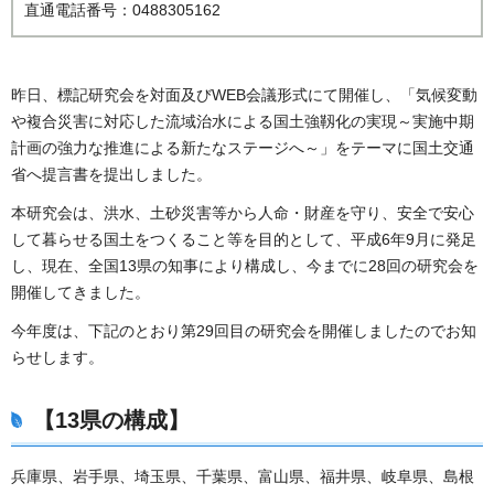
直通電話番号：0488305162
昨日、標記研究会を対面及びWEB会議形式にて開催し、「気候変動
や複合災害に対応した流域治水による国土強靱化の実現～実施中期
計画の強力な推進による新たなステージへ～」をテーマに国土交通
省へ提言書を提出しました。
本研究会は、洪水、土砂災害等から人命・財産を守り、安全で安心
して暮らせる国土をつくること等を目的として、平成6年9月に発足
し、現在、全国13県の知事により構成し、今までに28回の研究会を
開催してきました。
今年度は、下記のとおり第29回目の研究会を開催しましたのでお知
らせします。
【13県の構成】
兵庫県、岩手県、埼玉県、千葉県、富山県、福井県、岐阜県、島根