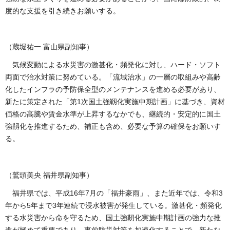
度的な支援を引き続きお願いする。
（蔵堀祐一 富山県副知事）
気候変動による水災害の激甚化・頻発化に対し、ハード・ソフト
両面で治水対策に努めている。「流域治水」の一層の取組みや高齢
化したインフラの予防保全型のメンテナンスを進める必要があり、
新たに策定された「第1次国土強靱化実施中期計画」に基づき、資材
価格の高騰や賃金水準が上昇するなかでも、継続的・安定的に国土
強靱化を推進するため、補正も含め、必要な予算の確保をお願いす
る。
（鷲頭美央 福井県副知事）
福井県では、平成16年7月の「福井豪雨」、また近年では、令和3
年から5年まで3年連続で浸水被害が発生している。激甚化・頻発化
する水災害から命を守るため、国土強靭化実施中期計画の強力な推
進が極めて重要であり、事前防災対策を加速化することで、新たな