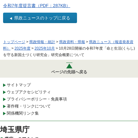
令和7年度提言書（PDF：287KB）
県政ニュースのトップに戻る
トップページ
>
県政情報・統計
>
県政資料・県報
>
県政ニュース（報道発表資
料）
>
2025年度
>
2025年10月
> 10月28日開催の令和7年度「命と生活(くらし)
を守る新国土づくり研究会」研究会概要について
ページの先頭へ戻る
サイトマップ
ウェブアクセシビリティ
プライバシーポリシー・免責事項
著作権・リンクについて
関係機関リンク集
埼玉県庁