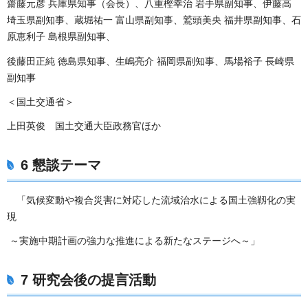
齋藤元彦 兵庫県知事（会長）、八重樫幸治 岩手県副知事、伊藤高
埼玉県副知事、蔵堀祐一 富山県副知事、鷲頭美央 福井県副知事、石
原恵利子 島根県副知事、
後藤田正純 徳島県知事、生嶋亮介 福岡県副知事、馬場裕子 長崎県
副知事
＜国土交通省＞
上田英俊 国土交通大臣政務官ほか
6 懇談テーマ
「気候変動や複合災害に対応した流域治水による国土強靱化の実
現
～実施中期計画の強力な推進による新たなステージへ～」
7 研究会後の提言活動