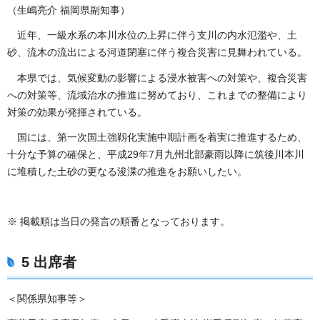
（生嶋亮介 福岡県副知事）
近年、一級水系の本川水位の上昇に伴う支川の内水氾濫や、土
砂、流木の流出による河道閉塞に伴う複合災害に見舞われている。
本県では、気候変動の影響による浸水被害への対策や、複合災害
への対策等、流域治水の推進に努めており、これまでの整備により
対策の効果が発揮されている。
国には、第一次国土強靱化実施中期計画を着実に推進するため、
十分な予算の確保と、平成29年7月九州北部豪雨以降に筑後川本川
に堆積した土砂の更なる浚渫の推進をお願いしたい。
※ 掲載順は当日の発言の順番となっております。
5 出席者
＜関係県知事等＞