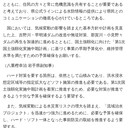
とともに、住民の方々と常に危機意識を共有することが重要である
と考えており、県公式ラインによる水防情報の提供により県民との
コミュニケーションの徹底を心がけているところである。
国においては、気候変動の影響を踏まえた基本方針や計画を見直
した上、吉野川・早明浦ダムの改造や無堤対策、那賀川・小見野々
ダムの再生を加速的に進めるとともに、国土強靱化に向けた「第1次
国土強靱化実施中期計画」に基づく事業の早期予算化や、維持管理
水準を満たすための予算確保をお願いする。
（八重樫幸治 岩手県副知事）
ハード対策を要する箇所は、依然として山積みであり、洪水浸水
想定区域等の指定拡大などソフト施策の推進も必要である。第1次国
土強靱化実施中期計画を着実に推進するため、必要な対策が推進で
きるよう十分な予算を確保するよう要望する。
また、気候変動による水災害リスクの増大を踏まえ、「流域治水
プロジェクト」を迅速かつ強力に進めるために、必要な予算を確保
し、ハード・ソフト一体となった事前防災の取組を推進するよう要
望する。