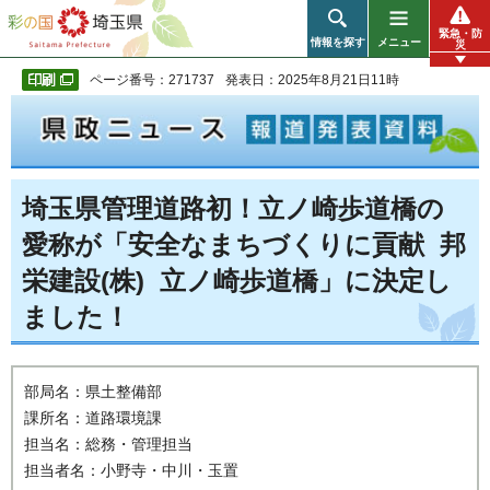
彩の国 埼玉県
緊急・防
情報を探す
メニュー
災
ページ番号：271737
発表日：2025年8月21日11時
埼玉県管理道路初！立ノ崎歩道橋の
愛称が「安全なまちづくりに貢献 邦
栄建設(株) 立ノ崎歩道橋」に決定し
ました！
部局名：県土整備部
課所名：道路環境課
担当名：総務・管理担当
担当者名：小野寺・中川・玉置